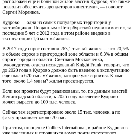
расположен еще и большой жилой массив Кудрово, что также
позволит обеспечить арендаторов клиентами», — говорит
Сергей Моренков.
Кудрово — одна из самых популярных территорий у
застройщиков. По данным «Петербургской недвижимости», за
последние 5 лет с 2012 года в этом районе введено в
эксплуатацию 1,6 млн м2 жилья.
В 2017 году спрос составил 263,1 тыс. м2 жилья — это 20,5%
в объеме спроса в пригородной зоне области и 6,3% в общем
спросе города и области. Светлана Московченко,
руководитель отдела исследований Knight Frank, говорит, что
до 2020 года в Кудрово должно быть введено в эксплуатацию
еще около 670 тыс. м? жилья, которое уже строится. Кроме
того, около 1,4 млн м? жилья проектируется.
Если все проекты будут реализованы, то, по данным властей
Ленинградской области, к 2025 году население Кудрово
может вырасти до 100 тыс. человек.
Сейчас там зарегистрировано около 15 тыс. человек, а по
факту проживает около 70 тыс.
При этом, по оценке Colliers International, в районе Кудрово в
уже введенных и строящихся домах почти отсутствуют