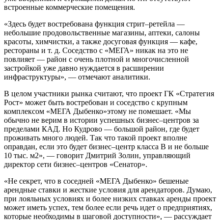
встроенные коммерческие помещения.
«Здесь будет востребована функция стрит–ретейла —
небольшие продовольственные магазины, аптеки, салоны
красоты, химчистки, а также досуговая функция — кафе,
рестораны и т. д. Соседство с «МЕГА» никак на это не
повлияет — район с очень плотной и многочисленной
застройкой уже давно нуждается в расширении
инфраструктуры», — отмечают аналитики.
В целом участники рынка считают, что проект ГК «Стратегия
Рост» может быть востребован и соседство с крупным
комплексом «МЕГА Дыбенко»этому не помешает. «Мы
обычно не верим в истории успешных бизнес–центров за
пределами КАД. Но Кудрово — большой район, где будет
проживать много людей. Так что такой проект вполне
оправдан, если это будет бизнес–центр класса B и не больше
10 тыс. м2», — говорит Дмитрий Золин, управляющий
директор сети бизнес–центров «Сенатор».
«Не секрет, что в соседней «МЕГА Дыбенко» бешеные
арендные ставки и жесткие условия для арендаторов. Думаю,
при лояльных условиях и более низких ставках аренды проект
может иметь успех, тем более если речь идет о предприятиях,
которые необходимы в шаговой доступности», — рассуждает