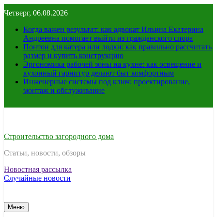
Перейти
Четверг, 06.08.2026
к
содержимому
Когда важен результат: как адвокат Ильина Екатерина
Андреевна помогает выйти из гражданского спора
Понтон для катера или лодки: как правильно рассчитать
размер и купить конструкцию
Эргономика рабочей зоны на кухне: как освещение и
кухонный гарнитур делают быт комфортным
Инженерные системы под ключ: проектирование,
монтаж и обслуживание
Строительство загородного дома
Статьи, новости, обзоры
Новостная рассылка
Случайные новости
Меню