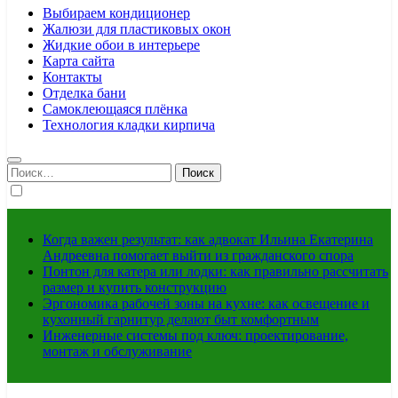
Выбираем кондиционер
Жалюзи для пластиковых окон
Жидкие обои в интерьере
Карта сайта
Контакты
Отделка бани
Самоклеющаяся плёнка
Технология кладки кирпича
Найти:
Когда важен результат: как адвокат Ильина Екатерина
Андреевна помогает выйти из гражданского спора
Понтон для катера или лодки: как правильно рассчитать
размер и купить конструкцию
Эргономика рабочей зоны на кухне: как освещение и
кухонный гарнитур делают быт комфортным
Инженерные системы под ключ: проектирование,
монтаж и обслуживание