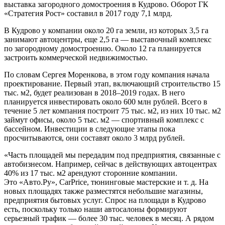
выставка загородного домостроения в Кудрово. Оборот ГК
«Стратегия Рост» составил в 2017 году 7,1 млрд.
В Кудрово у компании около 20 га земли, из которых 3,5 га
занимают автоцентры, еще 2,5 га — выставочный комплекс
по загородному домостроению. Около 12 га планируется
застроить коммерческой недвижимостью.
По словам Сергея Моренкова, в этом году компания начала
проектирование. Первый этап, включающий строительство 15
тыс. м2, будет реализован в 2018–2019 годах. В него
планируется инвестировать около 600 млн рублей. Всего в
течение 5 лет компания построит 75 тыс. м2, из них 10 тыс. м2
займут офисы, около 5 тыс. м2 — спортивный комплекс с
бассейном. Инвестиции в следующие этапы пока
просчитываются, они составят около 3 млрд рублей.
«Часть площадей мы передадим под предприятия, связанные с
автобизнесом. Например, сейчас в действующих автоцентрах
40% из 17 тыс. м2 арендуют сторонние компании.
Это «Авто.Ру», CarPrice, тюнинговые мастерские и т. д. На
новых площадях также разместятся небольшие магазины,
предприятия бытовых услуг. Спрос на площади в Кудрово
есть, поскольку только наши автосалоны формируют
серьезный трафик — более 30 тыс. человек в месяц. А рядом