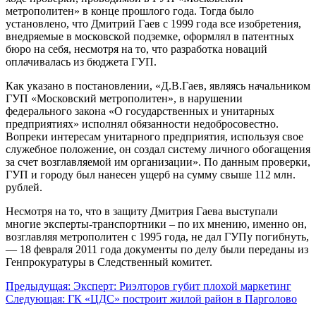
метрополитен» в конце прошлого года. Тогда было
установлено, что Дмитрий Гаев с 1999 года все изобретения,
внедряемые в московской подземке, оформлял в патентных
бюро на себя, несмотря на то, что разработка новаций
оплачивалась из бюджета ГУП.
Как указано в постановлении, «Д.В.Гаев, являясь начальником
ГУП «Московский метрополитен», в нарушении
федерального закона «О государственных и унитарных
предприятиях» исполнял обязанности недобросовестно.
Вопреки интересам унитарного предприятия, используя свое
служебное положение, он создал систему личного обогащения
за счет возглавляемой им организации». По данным проверки,
ГУП и городу был нанесен ущерб на сумму свыше 112 млн.
рублей.
Несмотря на то, что в защиту Дмитрия Гаева выступали
многие эксперты-транспортники – по их мнению, именно он,
возглавляя метрополитен с 1995 года, не дал ГУПу погибнуть,
— 18 февраля 2011 года документы по делу были переданы из
Генпрокуратуры в Следственный комитет.
Навигация
Предыдущая:
Эксперт: Риэлторов губит плохой маркетинг
Следующая:
ГК «ЦДС» построит жилой район в Парголово
по