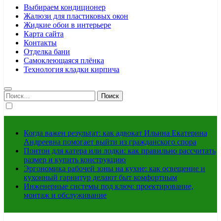
Выбираем кондиционер
Жалюзи для пластиковых окон
Жидкие обои в интерьере
Карта сайта
Контакты
Отделка бани
Самоклеющаяся плёнка
Технология кладки кирпича
Найти:
Когда важен результат: как адвокат Ильина Екатерина
Андреевна помогает выйти из гражданского спора
Понтон для катера или лодки: как правильно рассчитать
размер и купить конструкцию
Эргономика рабочей зоны на кухне: как освещение и
кухонный гарнитур делают быт комфортным
Инженерные системы под ключ: проектирование,
монтаж и обслуживание