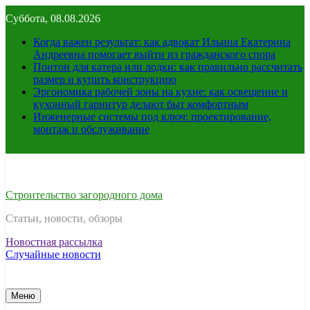
Перейти
Суббота, 08.08.2026
к
содержимому
Когда важен результат: как адвокат Ильина Екатерина
Андреевна помогает выйти из гражданского спора
Понтон для катера или лодки: как правильно рассчитать
размер и купить конструкцию
Эргономика рабочей зоны на кухне: как освещение и
кухонный гарнитур делают быт комфортным
Инженерные системы под ключ: проектирование,
монтаж и обслуживание
Строительство загородного дома
Статьи, новости, обзоры
Новостная рассылка
Случайные новости
Меню