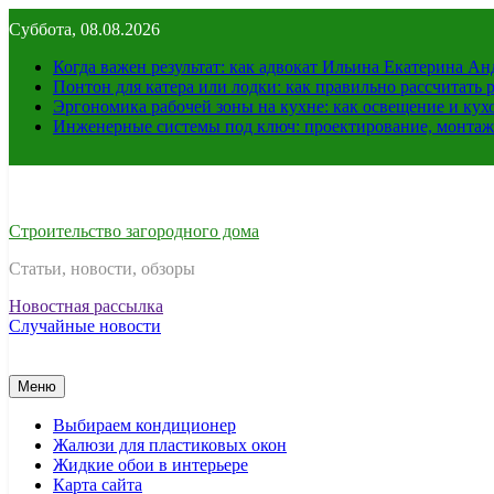
Перейти
Суббота, 08.08.2026
к
содержимому
Когда важен результат: как адвокат Ильина Екатерина А
Понтон для катера или лодки: как правильно рассчитать 
Эргономика рабочей зоны на кухне: как освещение и ку
Инженерные системы под ключ: проектирование, монтаж
Строительство загородного дома
Статьи, новости, обзоры
Новостная рассылка
Случайные новости
Меню
Выбираем кондиционер
Жалюзи для пластиковых окон
Жидкие обои в интерьере
Карта сайта