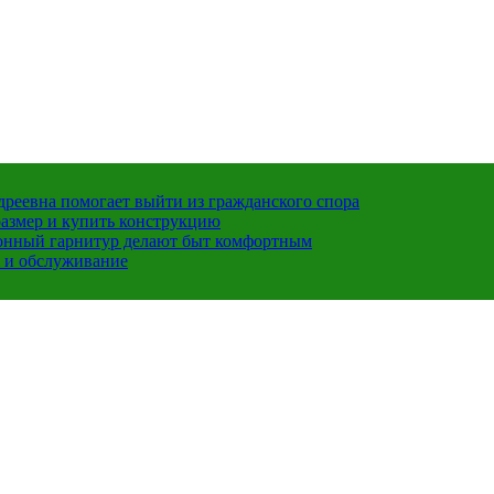
ндреевна помогает выйти из гражданского спора
размер и купить конструкцию
хонный гарнитур делают быт комфортным
 и обслуживание