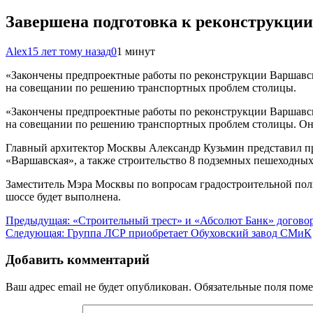
Завершена подготовка к реконструкци
Alex
15 лет тому назад
0
1 минут
«Закончены предпроектные работы по реконструкции Варшавск
на совещании по решению транспортных проблем столицы.
«Закончены предпроектные работы по реконструкции Варшавск
на совещании по решению транспортных проблем столицы. Он о
Главный архитектор Москвы Александр Кузьмин представил пр
«Варшавская», а также строительство 8 подземных пешеходных
Заместитель Мэра Москвы по вопросам градостроительной поли
шоссе будет выполнена.
Навигация
Предыдущая:
«Строительный трест» и «Абсолют Банк» договор
Следующая:
Группа ЛСР приобретает Обуховский завод СМиК
по
записям
Добавить комментарий
Ваш адрес email не будет опубликован.
Обязательные поля пом