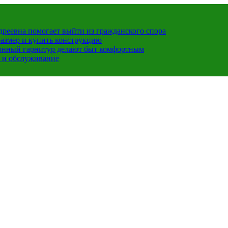
ндреевна помогает выйти из гражданского спора
размер и купить конструкцию
хонный гарнитур делают быт комфортным
 и обслуживание