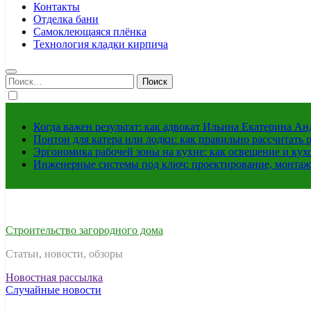
Контакты
Отделка бани
Самоклеющаяся плёнка
Технология кладки кирпича
Найти:
Когда важен результат: как адвокат Ильина Екатерина А
Понтон для катера или лодки: как правильно рассчитать 
Эргономика рабочей зоны на кухне: как освещение и ку
Инженерные системы под ключ: проектирование, монтаж
Строительство загородного дома
Статьи, новости, обзоры
Новостная рассылка
Случайные новости