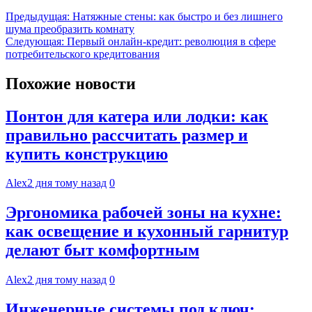
Навигация
Предыдущая:
Натяжные стены: как быстро и без лишнего
шума преобразить комнату
по
Следующая:
Первый онлайн-кредит: революция в сфере
записям
потребительского кредитования
Похожие новости
Понтон для катера или лодки: как
правильно рассчитать размер и
купить конструкцию
Alex
2 дня тому назад
0
Эргономика рабочей зоны на кухне:
как освещение и кухонный гарнитур
делают быт комфортным
Alex
2 дня тому назад
0
Инженерные системы под ключ: