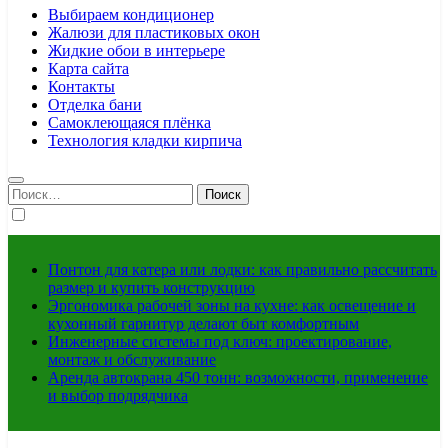
Выбираем кондиционер
Жалюзи для пластиковых окон
Жидкие обои в интерьере
Карта сайта
Контакты
Отделка бани
Самоклеющаяся плёнка
Технология кладки кирпича
Найти:
Понтон для катера или лодки: как правильно рассчитать
размер и купить конструкцию
Эргономика рабочей зоны на кухне: как освещение и
кухонный гарнитур делают быт комфортным
Инженерные системы под ключ: проектирование,
монтаж и обслуживание
Аренда автокрана 450 тонн: возможности, применение
и выбор подрядчика