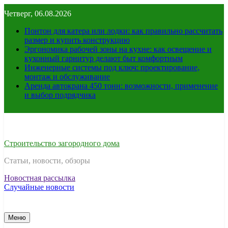
Перейти
Четверг, 06.08.2026
к
содержимому
Понтон для катера или лодки: как правильно рассчитать
размер и купить конструкцию
Эргономика рабочей зоны на кухне: как освещение и
кухонный гарнитур делают быт комфортным
Инженерные системы под ключ: проектирование,
монтаж и обслуживание
Аренда автокрана 450 тонн: возможности, применение
и выбор подрядчика
Строительство загородного дома
Статьи, новости, обзоры
Новостная рассылка
Случайные новости
Меню