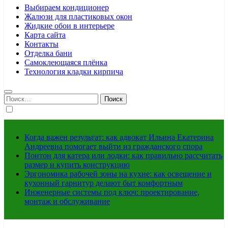
Выбираем кондиционер
Жалюзи для пластиковых окон
Жидкие обои в интерьере
Карта сайта
Контакты
Отделка бани
Самоклеющаяся плёнка
Технология кладки кирпича
Найти:
Когда важен результат: как адвокат Ильина Екатерина
Андреевна помогает выйти из гражданского спора
Понтон для катера или лодки: как правильно рассчитать
размер и купить конструкцию
Эргономика рабочей зоны на кухне: как освещение и
кухонный гарнитур делают быт комфортным
Инженерные системы под ключ: проектирование,
монтаж и обслуживание