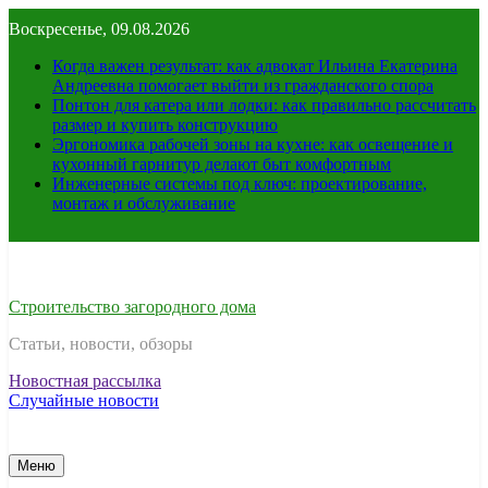
Перейти
Воскресенье, 09.08.2026
к
содержимому
Когда важен результат: как адвокат Ильина Екатерина
Андреевна помогает выйти из гражданского спора
Понтон для катера или лодки: как правильно рассчитать
размер и купить конструкцию
Эргономика рабочей зоны на кухне: как освещение и
кухонный гарнитур делают быт комфортным
Инженерные системы под ключ: проектирование,
монтаж и обслуживание
Строительство загородного дома
Статьи, новости, обзоры
Новостная рассылка
Случайные новости
Меню