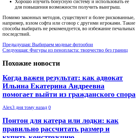
Хорошо изучить бонусную систему и использовать ее
для повышения возможности получить выигрыш.
Помимо законных методов, существуют и более рискованные,
например, взлом софта или сговор с другими игроками. Такие
способы выбирать не рекомендуется, во избежание печальных
последствий.
Навигация
Предыдущая:
Выбираем модные фотообои
Следующая:
Фигуры из пенопласта: творчество без границ
по
записям
Похожие новости
Когда важен результат: как адвокат
Ильина Екатерина Андреевна
помогает выйти из гражданского спора
Alex
3 дня тому назад
0
Понтон для катера или лодки: как
правильно рассчитать размер и
купить конструкцию