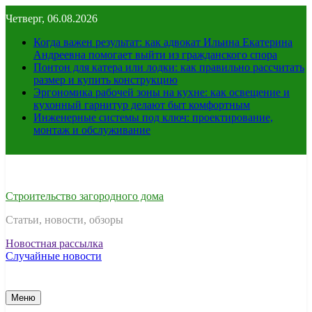
Перейти
Четверг, 06.08.2026
к
содержимому
Когда важен результат: как адвокат Ильина Екатерина
Андреевна помогает выйти из гражданского спора
Понтон для катера или лодки: как правильно рассчитать
размер и купить конструкцию
Эргономика рабочей зоны на кухне: как освещение и
кухонный гарнитур делают быт комфортным
Инженерные системы под ключ: проектирование,
монтаж и обслуживание
Строительство загородного дома
Статьи, новости, обзоры
Новостная рассылка
Случайные новости
Меню