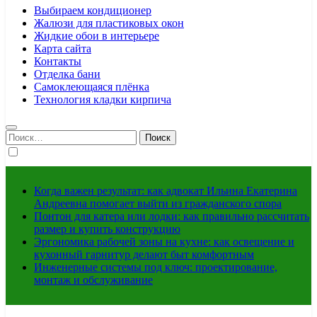
Выбираем кондиционер
Жалюзи для пластиковых окон
Жидкие обои в интерьере
Карта сайта
Контакты
Отделка бани
Самоклеющаяся плёнка
Технология кладки кирпича
Найти:
Когда важен результат: как адвокат Ильина Екатерина
Андреевна помогает выйти из гражданского спора
Понтон для катера или лодки: как правильно рассчитать
размер и купить конструкцию
Эргономика рабочей зоны на кухне: как освещение и
кухонный гарнитур делают быт комфортным
Инженерные системы под ключ: проектирование,
монтаж и обслуживание