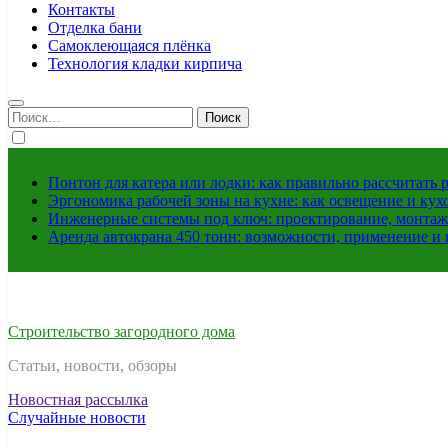
Контакты
Отделка бани
Самоклеющаяся плёнка
Технология кладки кирпича
Найти:
Понтон для катера или лодки: как правильно рассчитать 
Эргономика рабочей зоны на кухне: как освещение и ку
Инженерные системы под ключ: проектирование, монтаж
Аренда автокрана 450 тонн: возможности, применение и
Строительство загородного дома
Статьи, новости, обзоры
Новостная рассылка
Случайные новости