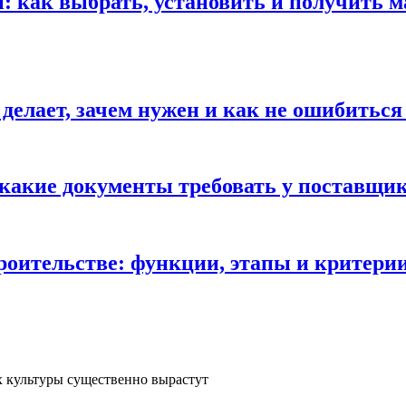
 как выбрать, установить и получить м
 делает, зачем нужен и как не ошибиться
 какие документы требовать у поставщи
троительстве: функции, этапы и критери
х культуры существенно вырастут