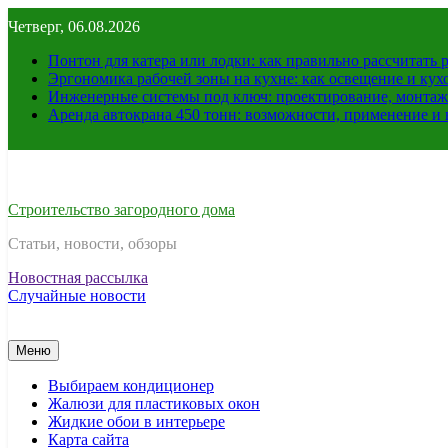
Перейти
Четверг, 06.08.2026
к
содержимому
Понтон для катера или лодки: как правильно рассчитать 
Эргономика рабочей зоны на кухне: как освещение и ку
Инженерные системы под ключ: проектирование, монтаж
Аренда автокрана 450 тонн: возможности, применение и
Строительство загородного дома
Статьи, новости, обзоры
Новостная рассылка
Случайные новости
Меню
Выбираем кондиционер
Жалюзи для пластиковых окон
Жидкие обои в интерьере
Карта сайта