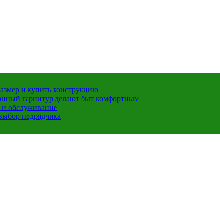
размер и купить конструкцию
хонный гарнитур делают быт комфортным
 и обслуживание
 выбор подрядчика