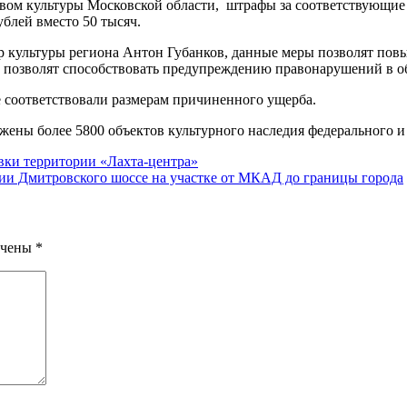
вом культуры Московской области, штрафы за соответствующие 
ублей вместо 50 тысяч.
 культуры региона Антон Губанков, данные меры позволят повы
и позволят способствовать предупреждению правонарушений в об
 соответствовали размерам причиненного ущерба.
ены более 5800 объектов культурного наследия федерального и 
вки территории «Лахта-центра»
ции Дмитровского шоссе на участке от МКАД до границы города
ечены
*