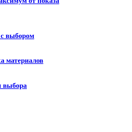
аксимум от показа
 с выбором
ка материалов
и выбора