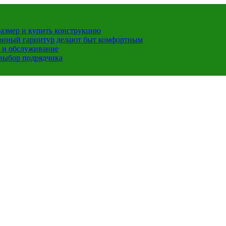
размер и купить конструкцию
хонный гарнитур делают быт комфортным
 и обслуживание
 выбор подрядчика