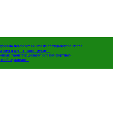
ндреевна помогает выйти из гражданского спора
размер и купить конструкцию
хонный гарнитур делают быт комфортным
 и обслуживание