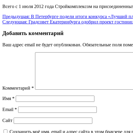
Всего с 1 июля 2012 года Стройкомплексом на присоединенных
Навигация
Предыдущая:
В Петербурге подели итоги конкурса «Лучший п
Следующая:
Градсовет Екатеринбурга одобрил проект гостиниц
по
записям
Добавить комментарий
Ваш адрес email не будет опубликован.
Обязательные поля пом
Комментарий
*
Имя
*
Email
*
Сайт
Сохранить моё имя, email и адрес сайта в этом браузере д