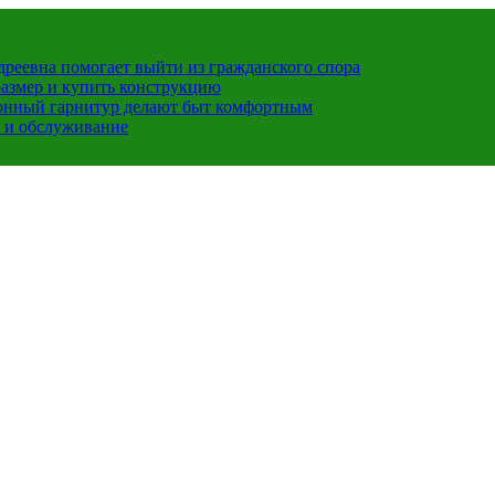
ндреевна помогает выйти из гражданского спора
размер и купить конструкцию
хонный гарнитур делают быт комфортным
 и обслуживание