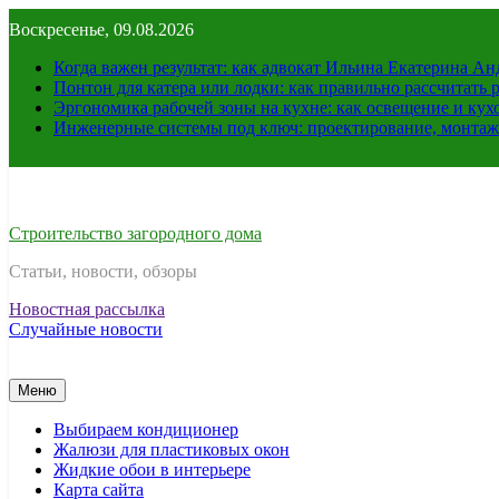
Перейти
Воскресенье, 09.08.2026
к
содержимому
Когда важен результат: как адвокат Ильина Екатерина А
Понтон для катера или лодки: как правильно рассчитать 
Эргономика рабочей зоны на кухне: как освещение и ку
Инженерные системы под ключ: проектирование, монтаж
Строительство загородного дома
Статьи, новости, обзоры
Новостная рассылка
Случайные новости
Меню
Выбираем кондиционер
Жалюзи для пластиковых окон
Жидкие обои в интерьере
Карта сайта