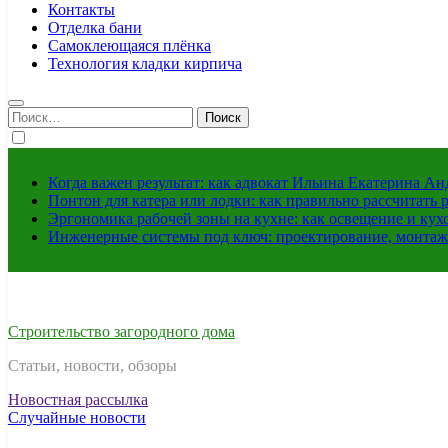
Контакты
Отделка бани
Самоклеющаяся плёнка
Технология кладки кирпича
Найти:
Когда важен результат: как адвокат Ильина Екатерина А
Понтон для катера или лодки: как правильно рассчитать 
Эргономика рабочей зоны на кухне: как освещение и ку
Инженерные системы под ключ: проектирование, монтаж
Строительство загородного дома
Статьи, новости, обзоры
Новостная рассылка
Случайные новости