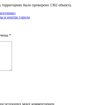
 территориях было проверено 1302 объекта.
литочник»
ы в центре города
ечены
*
ля последующих моих комментариев.