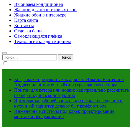
Выбираем кондиционер
Жалюзи для пластиковых окон
Жидкие обои в интерьере
Карта сайта
Контакты
Отделка бани
Самоклеющаяся плёнка
Технология кладки кирпича
Найти:
Когда важен результат: как адвокат Ильина Екатерина
Андреевна помогает выйти из гражданского спора
Понтон для катера или лодки: как правильно рассчитать
размер и купить конструкцию
Эргономика рабочей зоны на кухне: как освещение и
кухонный гарнитур делают быт комфортным
Инженерные системы под ключ: проектирование,
монтаж и обслуживание