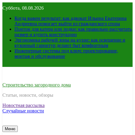
Перейти
Суббота, 08.08.2026
к
содержимому
Когда важен результат: как адвокат Ильина Екатерина
Андреевна помогает выйти из гражданского спора
Понтон для катера или лодки: как правильно рассчитать
размер и купить конструкцию
Эргономика рабочей зоны на кухне: как освещение и
кухонный гарнитур делают быт комфортным
Инженерные системы под ключ: проектирование,
монтаж и обслуживание
Строительство загородного дома
Статьи, новости, обзоры
Новостная рассылка
Случайные новости
Меню