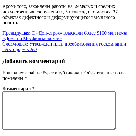
Кроме того, закончены работы на 59 малых и средних
искусственных сооружениях, 5 пешеходных мостах, 37
объектах дефектного и деформирующегося земляного
полотна.
Навигация
Предыдущая:
С «Дон-строя» взыскали более $100 млн из-за
«Дома на Мосфильмовской»
по
Следующая:
Утвержден план преобразования госкомпании
записям
«Автодор» в АО
Добавить комментарий
Ваш адрес email не будет опубликован.
Обязательные поля
помечены
*
Комментарий
*