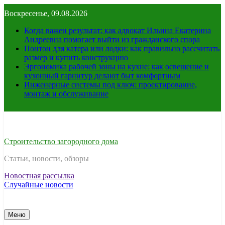
Перейти
Воскресенье, 09.08.2026
к
содержимому
Когда важен результат: как адвокат Ильина Екатерина
Андреевна помогает выйти из гражданского спора
Понтон для катера или лодки: как правильно рассчитать
размер и купить конструкцию
Эргономика рабочей зоны на кухне: как освещение и
кухонный гарнитур делают быт комфортным
Инженерные системы под ключ: проектирование,
монтаж и обслуживание
Строительство загородного дома
Статьи, новости, обзоры
Новостная рассылка
Случайные новости
Меню