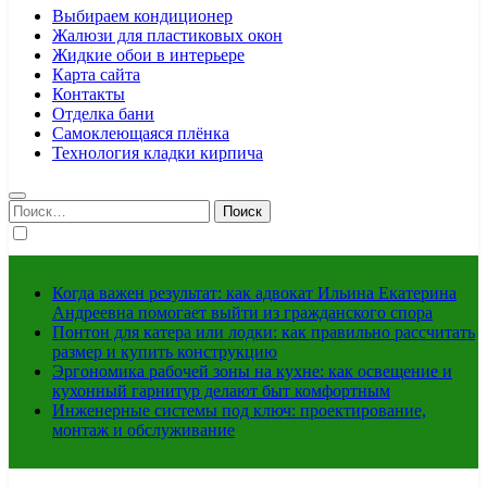
Выбираем кондиционер
Жалюзи для пластиковых окон
Жидкие обои в интерьере
Карта сайта
Контакты
Отделка бани
Самоклеющаяся плёнка
Технология кладки кирпича
Найти:
Когда важен результат: как адвокат Ильина Екатерина
Андреевна помогает выйти из гражданского спора
Понтон для катера или лодки: как правильно рассчитать
размер и купить конструкцию
Эргономика рабочей зоны на кухне: как освещение и
кухонный гарнитур делают быт комфортным
Инженерные системы под ключ: проектирование,
монтаж и обслуживание