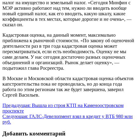
налог на имущество и земельный налог. «Сегодня Минфин с
МЭР активно работают над тем, нужно ли вводить вообще
новый единый налог, как его вводить, какую шкалу, какие
коэффициенты в тех местах, которые дорогие и не очень», —
сказал он.
Кадастровая оценка, на данный момент, максимально
приближена к рыночной стоимости. «По закону об оценочной
деятельности раз в три года кадастровая оценка может
пересматриваться, если есть необходимость. Оценку не мы
сами делаем. У нас сегодня достаточно разных оценочных
объединений и организаций. Рынок делает оценку», —
подытожил глава Росреестра.
В Москве и Московской области кадастровая оценка объектов
капстроительства пока не проводилась, но до конца года
работа по этим регионам так же будет завершена, заверил
Сергей Васильев.
Навигация
Предыдущая:
Вышла из строя КТП на Каменоостровском
проспекте
по
Следующая:
ГАЛС-Девелопмент взял в кредит у ВТБ 980 млн
записям
руб.
Добавить комментарий