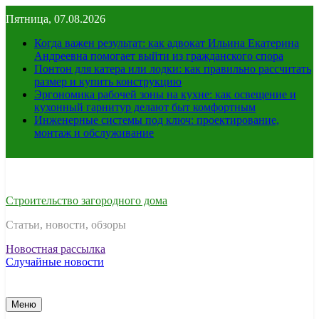
Перейти
Пятница, 07.08.2026
к
содержимому
Когда важен результат: как адвокат Ильина Екатерина
Андреевна помогает выйти из гражданского спора
Понтон для катера или лодки: как правильно рассчитать
размер и купить конструкцию
Эргономика рабочей зоны на кухне: как освещение и
кухонный гарнитур делают быт комфортным
Инженерные системы под ключ: проектирование,
монтаж и обслуживание
Строительство загородного дома
Статьи, новости, обзоры
Новостная рассылка
Случайные новости
Меню