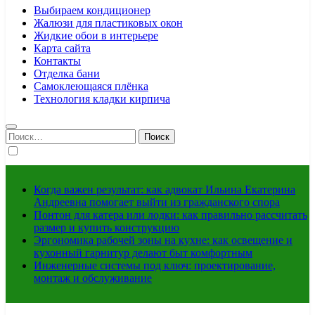
Выбираем кондиционер
Жалюзи для пластиковых окон
Жидкие обои в интерьере
Карта сайта
Контакты
Отделка бани
Самоклеющаяся плёнка
Технология кладки кирпича
Найти:
Когда важен результат: как адвокат Ильина Екатерина
Андреевна помогает выйти из гражданского спора
Понтон для катера или лодки: как правильно рассчитать
размер и купить конструкцию
Эргономика рабочей зоны на кухне: как освещение и
кухонный гарнитур делают быт комфортным
Инженерные системы под ключ: проектирование,
монтаж и обслуживание