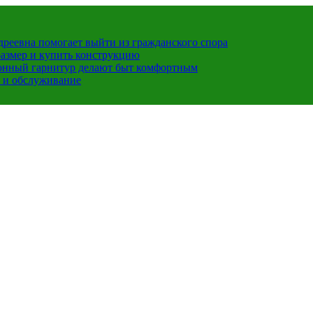
ндреевна помогает выйти из гражданского спора
размер и купить конструкцию
хонный гарнитур делают быт комфортным
 и обслуживание