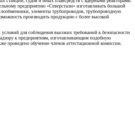
ых станций, судов и иных плавсредств с ядерными реакторами.
тельному предприятию «Северстали» изготавливать большой
теплообменники, элементы трубопроводов, трубопроводную
возможность производить продукцию с более высокой
 условий для соблюдения высоких требований к безопасности
 надзору к предприятиям, изготавливающим подобную
кже проведено обучение членов аттестационной комиссии.