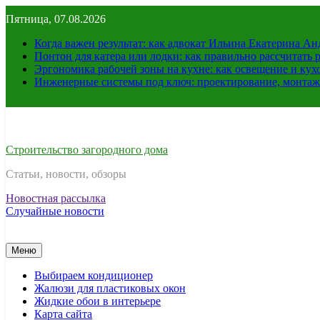
Перейти
Пятница, 07.08.2026
к
содержимому
Когда важен результат: как адвокат Ильина Екатерина А
Понтон для катера или лодки: как правильно рассчитать 
Эргономика рабочей зоны на кухне: как освещение и ку
Инженерные системы под ключ: проектирование, монтаж
Строительство загородного дома
Статьи, новости, обзоры
Новостная рассылка
Случайные новости
Меню
Выбираем кондиционер
Жалюзи для пластиковых окон
Жидкие обои в интерьере
Карта сайта