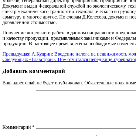
Колесов, генеральный директор предприятия. Предприятие пол
Документ выдан Федеральной службой по экологическому, тех
спектр механического транпортно-технологического и грузопо
арматуру и многое другое. По словам Д.Колесова, документ п
добавленной стоимостью.
Получение лицензии и работа в данном направлении предпола
и качеству продукции, предъявляемых заказчиками и Федерал
продукцию. В настоящее время внесены необходимые изменения
Навигация
Предыдущая:
А.Кудрин: Введение налога на недвижимость можн
Следующая:
«Главстрой-СПб» отчитался перед вице-губернато
по
записям
Добавить комментарий
Ваш адрес email не будет опубликован.
Обязательные поля пом
Комментарий
*