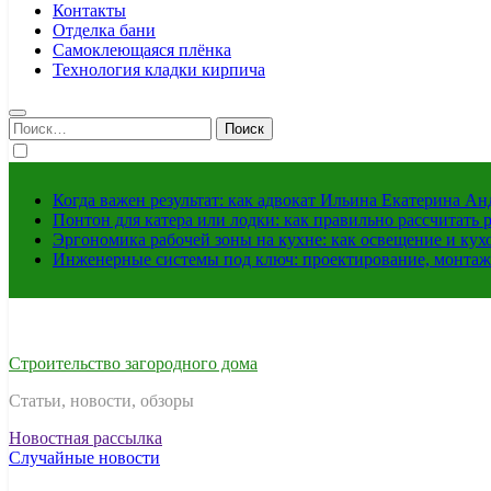
Контакты
Отделка бани
Самоклеющаяся плёнка
Технология кладки кирпича
Найти:
Когда важен результат: как адвокат Ильина Екатерина А
Понтон для катера или лодки: как правильно рассчитать 
Эргономика рабочей зоны на кухне: как освещение и ку
Инженерные системы под ключ: проектирование, монтаж
Строительство загородного дома
Статьи, новости, обзоры
Новостная рассылка
Случайные новости