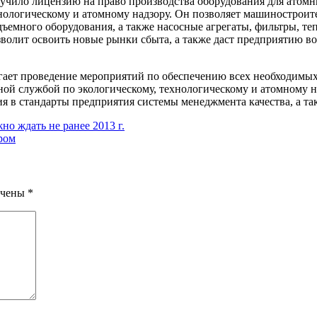
учило лицензию на право производства оборудования для атомн
нологическому и атомному надзору. Он позволяет машинострои
дъемного оборудования, а также насосные агрегаты, фильтры, 
озволит освоить новые рынки сбыта, а также даст предприятию 
гает проведение мероприятий по обеспечению всех необходимых
ьной службой по экологическому, технологическому и атомному
 в стандарты предприятия системы менеджмента качества, а та
о ждать не ранее 2013 г.
ром
ечены
*