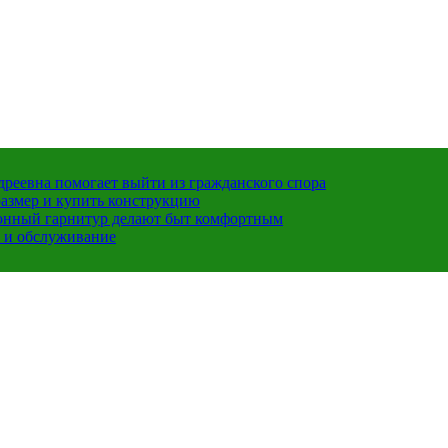
ндреевна помогает выйти из гражданского спора
размер и купить конструкцию
хонный гарнитур делают быт комфортным
 и обслуживание