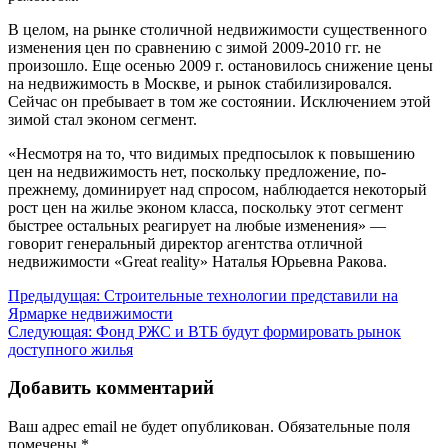
В целом, на рынке столичной недвижимости существенного
изменения цен по сравнению с зимой 2009-2010 гг. не
произошло. Еще осенью 2009 г. остановилось снижение цены
на недвижимость в Москве, и рынок стабилизировался.
Сейчас он пребывает в том же состоянии. Исключением этой
зимой стал эконом сегмент.
«Несмотря на то, что видимых предпосылок к повышению
цен на недвижимость нет, поскольку предложение, по-
прежнему, доминирует над спросом, наблюдается некоторый
рост цен на жилье эконом класса, поскольку этот сегмент
быстрее остальных реагирует на любые изменения» —
говорит генеральный директор агентства отличной
недвижимости «Great reality» Наталья Юрьевна Ракова.
Навигация
Предыдущая:
Строительные технологии представили на
Ярмарке недвижимости
по
Следующая:
Фонд РЖС и ВТБ будут формировать рынок
записям
доступного жилья
Добавить комментарий
Ваш адрес email не будет опубликован.
Обязательные поля
помечены
*