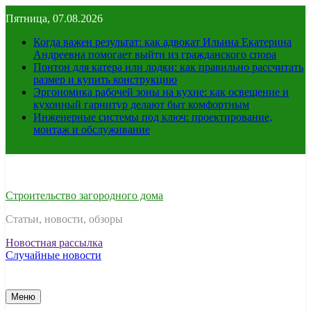
Перейти
Пятница, 07.08.2026
к
содержимому
Когда важен результат: как адвокат Ильина Екатерина
Андреевна помогает выйти из гражданского спора
Понтон для катера или лодки: как правильно рассчитать
размер и купить конструкцию
Эргономика рабочей зоны на кухне: как освещение и
кухонный гарнитур делают быт комфортным
Инженерные системы под ключ: проектирование,
монтаж и обслуживание
Строительство загородного дома
Статьи, новости, обзоры
Новостная рассылка
Случайные новости
Меню