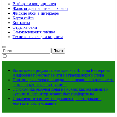
Выбираем кондиционер
Жалюзи для пластиковых окон
Жидкие обои в интерьере
Карта сайта
Контакты
Отделка бани
Самоклеющаяся плёнка
Технология кладки кирпича
Найти:
Когда важен результат: как адвокат Ильина Екатерина
Андреевна помогает выйти из гражданского спора
Понтон для катера или лодки: как правильно рассчитать
размер и купить конструкцию
Эргономика рабочей зоны на кухне: как освещение и
кухонный гарнитур делают быт комфортным
Инженерные системы под ключ: проектирование,
монтаж и обслуживание