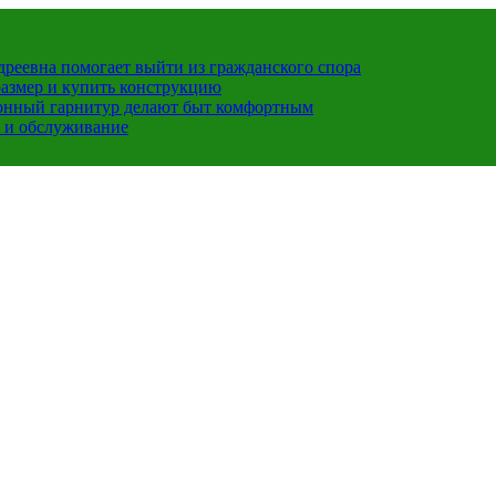
ндреевна помогает выйти из гражданского спора
размер и купить конструкцию
хонный гарнитур делают быт комфортным
 и обслуживание