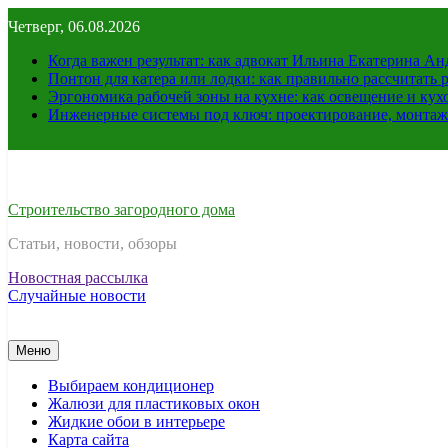
Перейти
Четверг, 06.08.2026
к
содержимому
Когда важен результат: как адвокат Ильина Екатерина А
Понтон для катера или лодки: как правильно рассчитать 
Эргономика рабочей зоны на кухне: как освещение и ку
Инженерные системы под ключ: проектирование, монтаж
Строительство загородного дома
Статьи, новости, обзоры
Новостная рассылка
Случайные новости
Меню
Выбираем кондиционер
Жалюзи для пластиковых окон
Жидкие обои в интерьере
Карта сайта