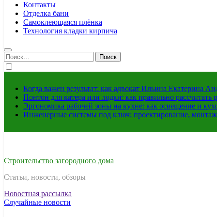
Контакты
Отделка бани
Самоклеющаяся плёнка
Технология кладки кирпича
Найти:
Когда важен результат: как адвокат Ильина Екатерина А
Понтон для катера или лодки: как правильно рассчитать 
Эргономика рабочей зоны на кухне: как освещение и ку
Инженерные системы под ключ: проектирование, монтаж
Строительство загородного дома
Статьи, новости, обзоры
Новостная рассылка
Случайные новости