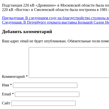
Подстанция 220 кВ «Дровнино» в Московской области была пос
220 кВ «Восток» в Смоленской области была построена в 1981 
Навигация
Предыдущая:
В следующем году на благоустройство столицы в
Следующая:
В Петербурге открыта выставка Большой Салон 
по
записям
Добавить комментарий
Ваш адрес email не будет опубликован.
Обязательные поля пом
Комментарий
*
Имя
*
Email
*
Сайт