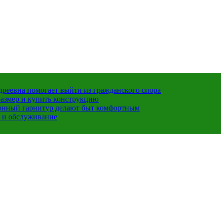
ндреевна помогает выйти из гражданского спора
размер и купить конструкцию
хонный гарнитур делают быт комфортным
 и обслуживание