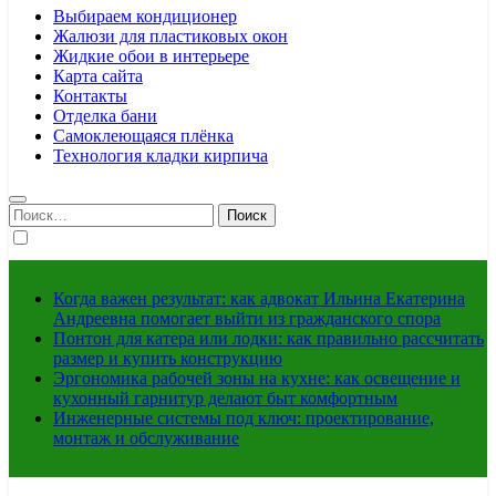
Выбираем кондиционер
Жалюзи для пластиковых окон
Жидкие обои в интерьере
Карта сайта
Контакты
Отделка бани
Самоклеющаяся плёнка
Технология кладки кирпича
Найти:
Когда важен результат: как адвокат Ильина Екатерина
Андреевна помогает выйти из гражданского спора
Понтон для катера или лодки: как правильно рассчитать
размер и купить конструкцию
Эргономика рабочей зоны на кухне: как освещение и
кухонный гарнитур делают быт комфортным
Инженерные системы под ключ: проектирование,
монтаж и обслуживание