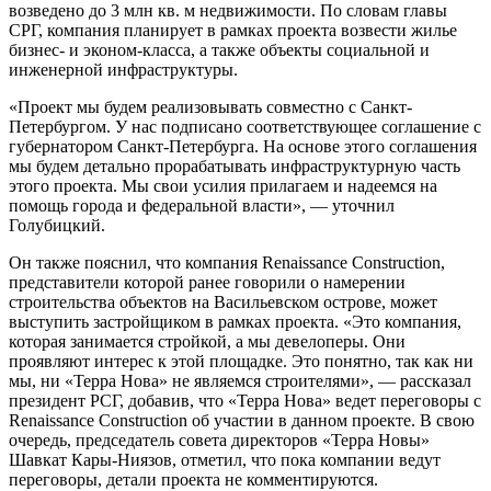
возведено до 3 млн кв. м недвижимости. По словам главы
СРГ, компания планирует в рамках проекта возвести жилье
бизнес- и эконом-класса, а также объекты социальной и
инженерной инфраструктуры.
«Проект мы будем реализовывать совместно с Санкт-
Петербургом. У нас подписано соответствующее соглашение с
губернатором Санкт-Петербурга. На основе этого соглашения
мы будем детально прорабатывать инфраструктурную часть
этого проекта. Мы свои усилия прилагаем и надеемся на
помощь города и федеральной власти», — уточнил
Голубицкий.
Он также пояснил, что компания Renaissance Construction,
представители которой ранее говорили о намерении
строительства объектов на Васильевском острове, может
выступить застройщиком в рамках проекта. «Это компания,
которая занимается стройкой, а мы девелоперы. Они
проявляют интерес к этой площадке. Это понятно, так как ни
мы, ни «Терра Нова» не являемся строителями», — рассказал
президент РСГ, добавив, что «Терра Нова» ведет переговоры с
Renaissance Construction об участии в данном проекте. В свою
очередь, председатель совета директоров «Терра Новы»
Шавкат Кары-Ниязов, отметил, что пока компании ведут
переговоры, детали проекта не комментируются.