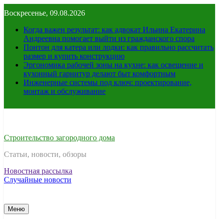
Перейти
Воскресенье, 09.08.2026
к
содержимому
Когда важен результат: как адвокат Ильина Екатерина
Андреевна помогает выйти из гражданского спора
Понтон для катера или лодки: как правильно рассчитать
размер и купить конструкцию
Эргономика рабочей зоны на кухне: как освещение и
кухонный гарнитур делают быт комфортным
Инженерные системы под ключ: проектирование,
монтаж и обслуживание
Строительство загородного дома
Статьи, новости, обзоры
Новостная рассылка
Случайные новости
Меню