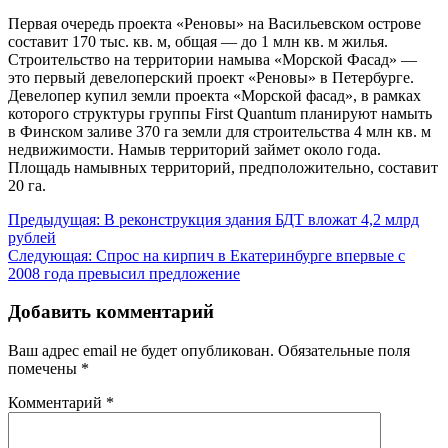
Первая очередь проекта «Реновы» на Васильевском острове
составит 170 тыс. кв. м, общая — до 1 млн кв. м жилья.
Строительство на территории намыва «Морской Фасад» —
это первый девелоперский проект «Реновы» в Петербурге.
Девелопер купил земли проекта «Морской фасад», в рамках
которого структуры группы First Quantum планируют намыть
в Финском заливе 370 га земли для строительства 4 млн кв. м
недвижимости. Намыв территорий займет около года.
Площадь намывных территорий, предположительно, составит
20 га.
Навигация
Предыдущая:
В реконструкция здания БДТ вложат 4,2 млрд
рублей
по
Следующая:
Спрос на кирпич в Екатеринбурге впервые с
записям
2008 года превысил предложение
Добавить комментарий
Ваш адрес email не будет опубликован.
Обязательные поля
помечены
*
Комментарий
*