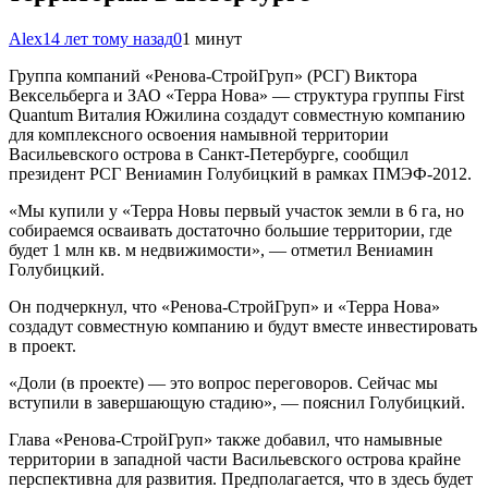
Alex
14 лет тому назад
0
1 минут
Группа компаний «Ренова-СтройГруп» (РСГ) Виктора
Вексельберга и ЗАО «Терра Нова» — структура группы First
Quantum Виталия Южилина создадут совместную компанию
для комплексного освоения намывной территории
Васильевского острова в Санкт-Петербурге, сообщил
президент РСГ Вениамин Голубицкий в рамках ПМЭФ-2012.
«Мы купили у «Терра Новы первый участок земли в 6 га, но
собираемся осваивать достаточно большие территории, где
будет 1 млн кв. м недвижимости», — отметил Вениамин
Голубицкий.
Он подчеркнул, что «Ренова-СтройГруп» и «Терра Нова»
создадут совместную компанию и будут вместе инвестировать
в проект.
«Доли (в проекте) — это вопрос переговоров. Сейчас мы
вступили в завершающую стадию», — пояснил Голубицкий.
Глава «Ренова-СтройГруп» также добавил, что намывные
территории в западной части Васильевского острова крайне
перспективна для развития. Предполагается, что в здесь будет