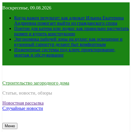
Перейти
Воскресенье, 09.08.2026
к
содержимому
Когда важен результат: как адвокат Ильина Екатерина
Андреевна помогает выйти из гражданского спора
Понтон для катера или лодки: как правильно рассчитать
размер и купить конструкцию
Эргономика рабочей зоны на кухне: как освещение и
кухонный гарнитур делают быт комфортным
Инженерные системы под ключ: проектирование,
монтаж и обслуживание
Строительство загородного дома
Статьи, новости, обзоры
Новостная рассылка
Случайные новости
Меню