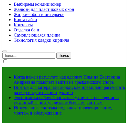
Выбираем кондиционер
Жалюзи для пластиковых окон
Жидкие обои в интерьере
Карта сайта
Контакты
Отделка бани
Самоклеющаяся плёнка
Технология кладки кирпича
Найти:
Когда важен результат: как адвокат Ильина Екатерина
Андреевна помогает выйти из гражданского спора
Понтон для катера или лодки: как правильно рассчитать
размер и купить конструкцию
Эргономика рабочей зоны на кухне: как освещение и
кухонный гарнитур делают быт комфортным
Инженерные системы под ключ: проектирование,
монтаж и обслуживание