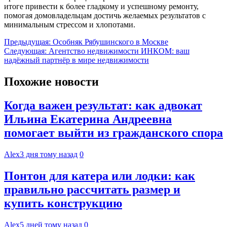
итоге привести к более гладкому и успешному ремонту,
помогая домовладельцам достичь желаемых результатов с
минимальным стрессом и хлопотами.
Навигация
Предыдущая:
Особняк Рябушинского в Москве
Следующая:
Агентство недвижимости ИНКОМ: ваш
по
надёжный партнёр в мире недвижимости
записям
Похожие новости
Когда важен результат: как адвокат
Ильина Екатерина Андреевна
помогает выйти из гражданского спора
Alex
3 дня тому назад
0
Понтон для катера или лодки: как
правильно рассчитать размер и
купить конструкцию
Alex
5 дней тому назад
0