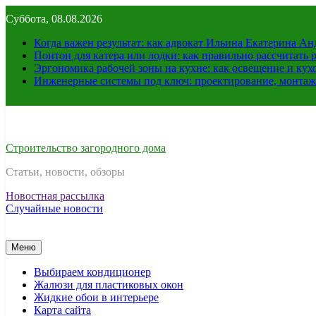
Перейти
Суббота, 08.08.2026
к
содержимому
Когда важен результат: как адвокат Ильина Екатерина А
Понтон для катера или лодки: как правильно рассчитать 
Эргономика рабочей зоны на кухне: как освещение и ку
Инженерные системы под ключ: проектирование, монтаж
Строительство загородного дома
Статьи, новости, обзоры
Новостная рассылка
Случайные новости
Меню
Выбираем кондиционер
Жалюзи для пластиковых окон
Жидкие обои в интерьере
Карта сайта