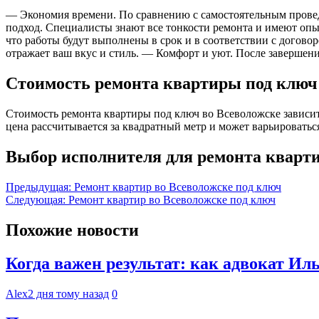
— Экономия времени. По сравнению с самостоятельным провед
подход. Специалисты знают все тонкости ремонта и имеют опы
что работы будут выполнены в срок и в соответствии с догов
отражает ваш вкус и стиль. — Комфорт и уют. После завершен
Стоимость ремонта квартиры под ключ
Стоимость ремонта квартиры под ключ во Всеволожске зависи
цена рассчитывается за квадратный метр и может варьироватьс
Выбор исполнителя для ремонта кварт
Навигация
Предыдущая:
Ремонт квартир во Всеволожске под ключ
Следующая:
Ремонт квартир во Всеволожске под ключ
по
записям
Похожие новости
Когда важен результат: как адвокат И
Alex
2 дня тому назад
0