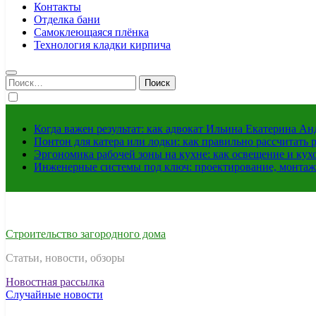
Контакты
Отделка бани
Самоклеющаяся плёнка
Технология кладки кирпича
Найти:
Когда важен результат: как адвокат Ильина Екатерина А
Понтон для катера или лодки: как правильно рассчитать 
Эргономика рабочей зоны на кухне: как освещение и ку
Инженерные системы под ключ: проектирование, монтаж
Строительство загородного дома
Статьи, новости, обзоры
Новостная рассылка
Случайные новости