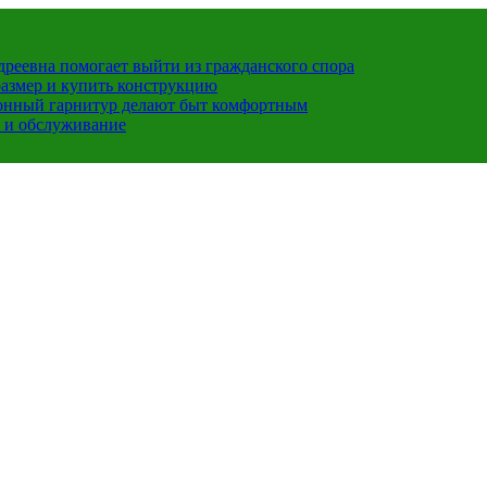
ндреевна помогает выйти из гражданского спора
размер и купить конструкцию
хонный гарнитур делают быт комфортным
 и обслуживание