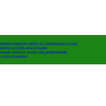
ндреевна помогает выйти из гражданского спора
размер и купить конструкцию
хонный гарнитур делают быт комфортным
 и обслуживание