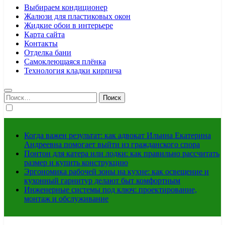
Выбираем кондиционер
Жалюзи для пластиковых окон
Жидкие обои в интерьере
Карта сайта
Контакты
Отделка бани
Самоклеющаяся плёнка
Технология кладки кирпича
Найти:
Когда важен результат: как адвокат Ильина Екатерина
Андреевна помогает выйти из гражданского спора
Понтон для катера или лодки: как правильно рассчитать
размер и купить конструкцию
Эргономика рабочей зоны на кухне: как освещение и
кухонный гарнитур делают быт комфортным
Инженерные системы под ключ: проектирование,
монтаж и обслуживание