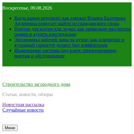
Перейти
Воскресенье, 09.08.2026
к
содержимому
Когда важен результат: как адвокат Ильина Екатерина
Андреевна помогает выйти из гражданского спора
Понтон для катера или лодки: как правильно рассчитать
размер и купить конструкцию
Эргономика рабочей зоны на кухне: как освещение и
кухонный гарнитур делают быт комфортным
Инженерные системы под ключ: проектирование,
монтаж и обслуживание
Строительство загородного дома
Статьи, новости, обзоры
Новостная рассылка
Случайные новости
Меню