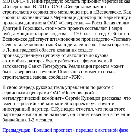
МОТОРС» в Ленинградскую область приходит череповецкая
«Северсталь». В 2011 г. ОАО «Северсталь» начнет
строительство сервисного металлоцентра в г.Всеволжске. Как
сообщил журналистам в Череповце директор по маркетингу и
продажам дивизиона ОАО «Северсталь — Российская сталь»
Дмитрий Горошков, стоимость проекта составляет 1 млрд
руб., а мощность производства — 170 тыс. т в год. Сейчас во
Всеволжске действует штамповочное производство «Гестамп-
Северсталь» мощностью 3 млн деталей в год. Таким образом,
в Ленинградской области компания создаст
производственную цепочку от автолиста до кузова
автомобиля, которая будет работать на формируемый
автокластер Санкт-Петербурга. Реализация проекта может
быть завершена в течение 16 месяцев с момента начала
строительства завода, сообщает «РБК».
В свою очередь руководитель управления по работе с
сервисными центрами ОАО «Череповецкий
металлургический комбинат» Сергей Кузнецов рассказал, что
вместе с российской компанией в проекте участвует и
иностранный партнер. С.Кузнецов отметил, что пока этого
партнера компания не называет, он станет известен в течение
ближайших 1-2 месяцев.
Навигация
Предыдущая:
«Большой проспект» перешел к активной фазе