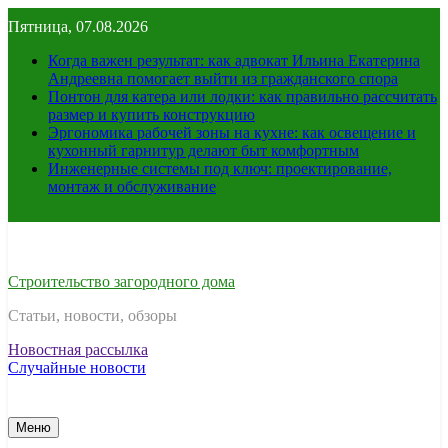
Перейти
Пятница, 07.08.2026
к
содержимому
Когда важен результат: как адвокат Ильина Екатерина
Андреевна помогает выйти из гражданского спора
Понтон для катера или лодки: как правильно рассчитать
размер и купить конструкцию
Эргономика рабочей зоны на кухне: как освещение и
кухонный гарнитур делают быт комфортным
Инженерные системы под ключ: проектирование,
монтаж и обслуживание
Строительство загородного дома
Статьи, новости, обзоры
Новостная рассылка
Случайные новости
Меню