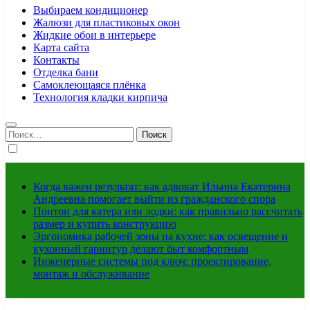
Выбираем кондиционер
Жалюзи для пластиковых окон
Жидкие обои в интерьере
Карта сайта
Контакты
Отделка бани
Самоклеющаяся плёнка
Технология кладки кирпича
Найти:
Когда важен результат: как адвокат Ильина Екатерина
Андреевна помогает выйти из гражданского спора
Понтон для катера или лодки: как правильно рассчитать
размер и купить конструкцию
Эргономика рабочей зоны на кухне: как освещение и
кухонный гарнитур делают быт комфортным
Инженерные системы под ключ: проектирование,
монтаж и обслуживание