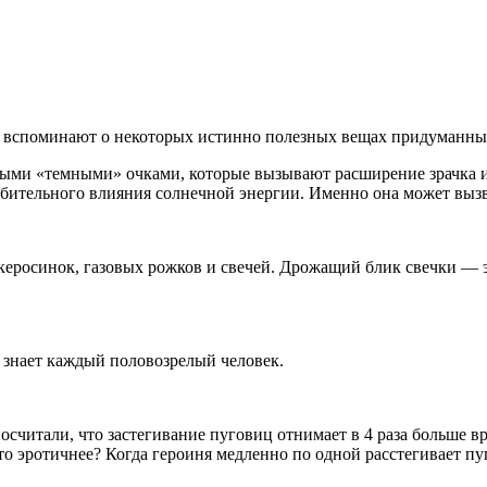
о вспоминают о некоторых истинно полезных вещах придуманны
ными «темными» очками, которые вызывают расширение зрачка и 
бительного влияния солнечной энергии. Именно она может вызва
керосинок, газовых рожков и свечей. Дрожащий блик свечки — эт
о знает каждый половозрелый человек.
осчитали, что застегивание пуговиц отнимает в 4 раза больше 
 Что эротичнее? Когда героиня медленно по одной расстегивает