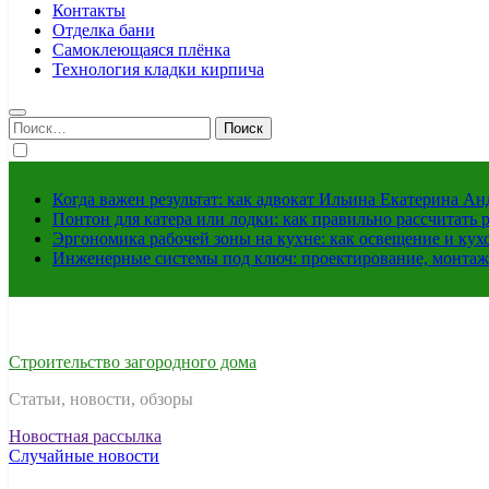
Контакты
Отделка бани
Самоклеющаяся плёнка
Технология кладки кирпича
Найти:
Когда важен результат: как адвокат Ильина Екатерина А
Понтон для катера или лодки: как правильно рассчитать 
Эргономика рабочей зоны на кухне: как освещение и ку
Инженерные системы под ключ: проектирование, монтаж
Строительство загородного дома
Статьи, новости, обзоры
Новостная рассылка
Случайные новости