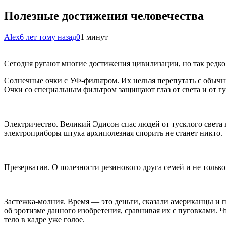
Полезные достижения человечества
Alex
6 лет тому назад
0
1 минут
Сегодня ругают многие достижения цивилизации, но так редк
Солнечные очки с УФ-фильтром. Их нельзя перепутать с обыч
Очки со специальным фильтром защищают глаз от света и от гу
Электричество. Великий Эдисон спас людей от тусклого света 
электроприборы штука архиполезная спорить не станет никто.
Презерватив. О полезности резинового друга семей и не тольк
Застежка-молния. Время — это деньги, сказали американцы и п
об эротизме данного изобретения, сравнивая их с пуговками.
тело в кадре уже голое.