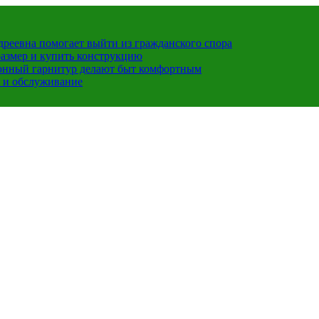
ндреевна помогает выйти из гражданского спора
размер и купить конструкцию
хонный гарнитур делают быт комфортным
 и обслуживание