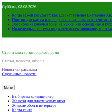
Перейти
Суббота, 08.08.2026
к
содержимому
Когда важен результат: как адвокат Ильина Екатерина А
Понтон для катера или лодки: как правильно рассчитать 
Эргономика рабочей зоны на кухне: как освещение и ку
Инженерные системы под ключ: проектирование, монтаж
Строительство загородного дома
Статьи, новости, обзоры
Новостная рассылка
Случайные новости
Меню
Выбираем кондиционер
Жалюзи для пластиковых окон
Жидкие обои в интерьере
Карта сайта