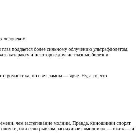
х человеком.
глаз поддается более сильному облучению ультрафиолетом.
ть катаракту и некоторые другие глазные болезни.
о романтика, но свет лампы — ярче. Ну, а то, что
времени, чем застегивание молнии. Правда, киношники спорят
 пуговички, или если рывком распахивает «молнию» — вжик — и