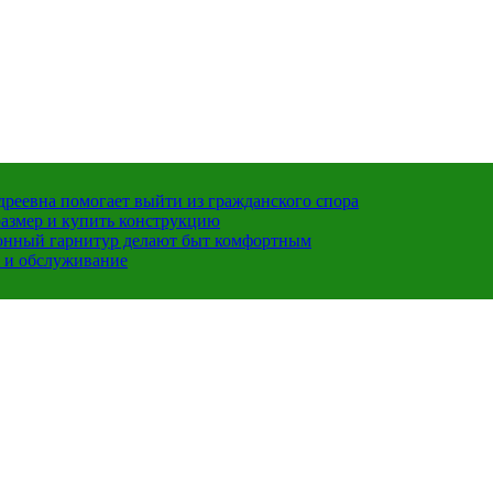
ндреевна помогает выйти из гражданского спора
размер и купить конструкцию
хонный гарнитур делают быт комфортным
 и обслуживание