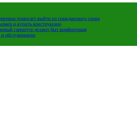
ндреевна помогает выйти из гражданского спора
размер и купить конструкцию
хонный гарнитур делают быт комфортным
 и обслуживание