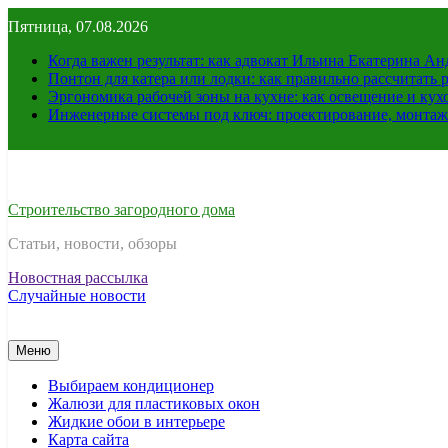
Перейти
Пятница, 07.08.2026
к
содержимому
Когда важен результат: как адвокат Ильина Екатерина А
Понтон для катера или лодки: как правильно рассчитать 
Эргономика рабочей зоны на кухне: как освещение и ку
Инженерные системы под ключ: проектирование, монтаж
Строительство загородного дома
Статьи, новости, обзоры
Новостная рассылка
Случайные новости
Меню
Выбираем кондиционер
Жалюзи для пластиковых окон
Жидкие обои в интерьере
Карта сайта