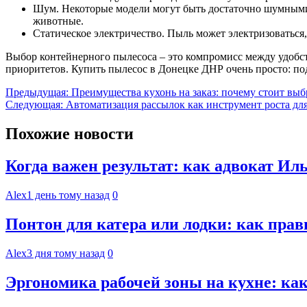
Шум. Некоторые модели могут быть достаточно шумными,
животные.
Статическое электричество. Пыль может электризоваться,
Выбор контейнерного пылесоса – это компромисс между удобс
приоритетов. Купить пылесос в Донецке ДНР очень просто: по
Навигация
Предыдущая:
Преимущества кухонь на заказ: почему стоит вы
Следующая:
Автоматизация рассылок как инструмент роста для
по
записям
Похожие новости
Когда важен результат: как адвокат И
Alex
1 день тому назад
0
Понтон для катера или лодки: как пра
Alex
3 дня тому назад
0
Эргономика рабочей зоны на кухне: к