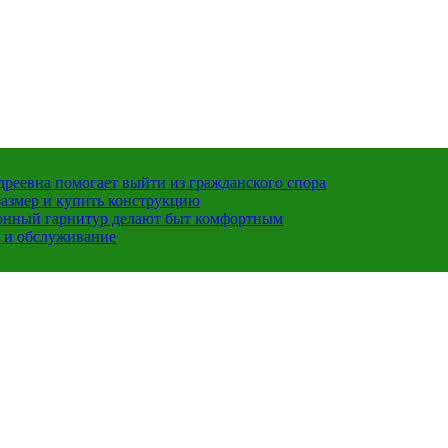
ндреевна помогает выйти из гражданского спора
размер и купить конструкцию
хонный гарнитур делают быт комфортным
 и обслуживание