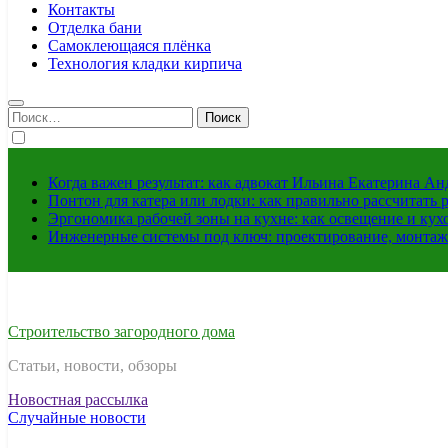
Контакты
Отделка бани
Самоклеющаяся плёнка
Технология кладки кирпича
Найти:
Когда важен результат: как адвокат Ильина Екатерина А
Понтон для катера или лодки: как правильно рассчитать 
Эргономика рабочей зоны на кухне: как освещение и ку
Инженерные системы под ключ: проектирование, монтаж
Строительство загородного дома
Статьи, новости, обзоры
Новостная рассылка
Случайные новости