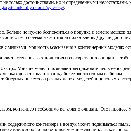
т не только достоинствами, но и определенными недостатками,
tegory/tehnika-dlya-doma/pylesosy/
.
о. Больше не нужно беспокоиться о покупке и замене мешков дл
симости от его объема и частоты использования. Другие достоинс
ов с мешками, мощность всасывания в контейнерных моделях ос
.
ировать степень его заполнения и своевременно очищать. Чтобы
 быстро. Многие модели позволяют вытряхивать пыль непосредс
х мешках делает такую технику более экологичным выбором.
нтейнерных пылесосов разных марок, моделей и ценовых категор
ством, контейнер необходимо регулярно очищать. Этот процесс м
ии содержимого контейнера в воздух может подниматься пыль, 
оздухе или в хорошо проветриваемом помещении, а также исполь