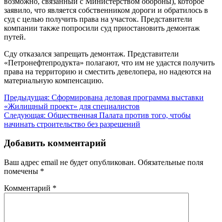
возможно, связанный с Министерством обороны), которое
заявило, что является собственником дороги и обратилось в
суд с целью получить права на участок. Представители
компании также попросили суд приостановить демонтаж
путей.
Сду отказался запрещать демонтаж. Представители
«Петронефтепродукта» полагают, что им не удастся получить
права на территорию и сместить девелопера, но надеются на
материальную компенсацию.
Навигация
Предыдущая:
Сформирована деловая программа выставки
«Жилищный проект» для специалистов
по
Следующая:
Общественная Палата против того, чтобы
записям
начинать строительство без разрешений
Добавить комментарий
Ваш адрес email не будет опубликован.
Обязательные поля
помечены
*
Комментарий
*