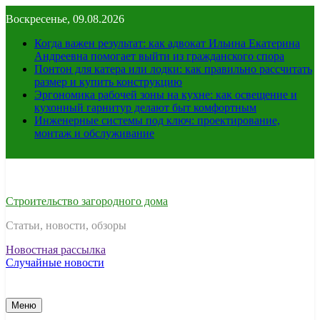
Перейти
Воскресенье, 09.08.2026
к
содержимому
Когда важен результат: как адвокат Ильина Екатерина
Андреевна помогает выйти из гражданского спора
Понтон для катера или лодки: как правильно рассчитать
размер и купить конструкцию
Эргономика рабочей зоны на кухне: как освещение и
кухонный гарнитур делают быт комфортным
Инженерные системы под ключ: проектирование,
монтаж и обслуживание
Строительство загородного дома
Статьи, новости, обзоры
Новостная рассылка
Случайные новости
Меню