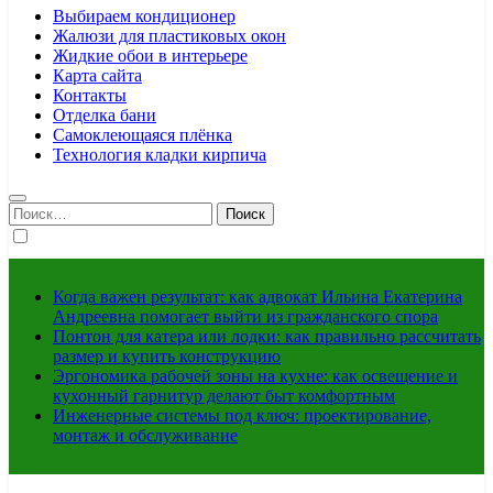
Выбираем кондиционер
Жалюзи для пластиковых окон
Жидкие обои в интерьере
Карта сайта
Контакты
Отделка бани
Самоклеющаяся плёнка
Технология кладки кирпича
Найти:
Когда важен результат: как адвокат Ильина Екатерина
Андреевна помогает выйти из гражданского спора
Понтон для катера или лодки: как правильно рассчитать
размер и купить конструкцию
Эргономика рабочей зоны на кухне: как освещение и
кухонный гарнитур делают быт комфортным
Инженерные системы под ключ: проектирование,
монтаж и обслуживание