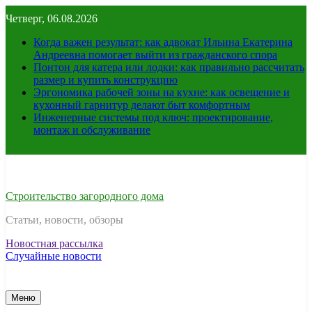
Перейти
Четверг, 06.08.2026
к
содержимому
Когда важен результат: как адвокат Ильина Екатерина
Андреевна помогает выйти из гражданского спора
Понтон для катера или лодки: как правильно рассчитать
размер и купить конструкцию
Эргономика рабочей зоны на кухне: как освещение и
кухонный гарнитур делают быт комфортным
Инженерные системы под ключ: проектирование,
монтаж и обслуживание
Строительство загородного дома
Статьи, новости, обзоры
Новостная рассылка
Случайные новости
Меню