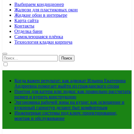
Выбираем кондиционер
Жалюзи для пластиковых окон
Жидкие обои в интерьере
Карта сайта
Контакты
Отделка бани
Самоклеющаяся плёнка
Технология кладки кирпича
Найти:
Когда важен результат: как адвокат Ильина Екатерина
Андреевна помогает выйти из гражданского спора
Понтон для катера или лодки: как правильно рассчитать
размер и купить конструкцию
Эргономика рабочей зоны на кухне: как освещение и
кухонный гарнитур делают быт комфортным
Инженерные системы под ключ: проектирование,
монтаж и обслуживание