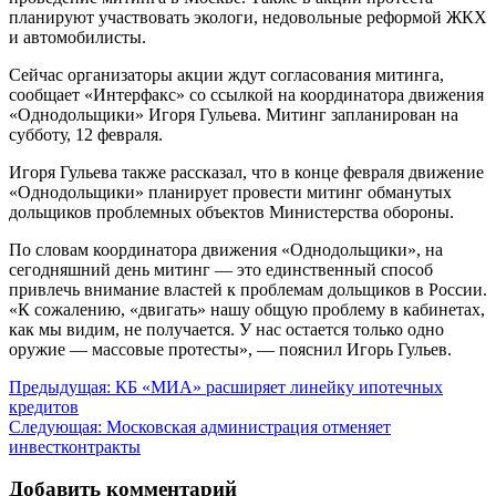
планируют участвовать экологи, недовольные реформой ЖКХ
и автомобилисты.
Сейчас организаторы акции ждут согласования митинга,
сообщает «Интерфакс» со ссылкой на координатора движения
«Однодольщики» Игоря Гульева. Митинг запланирован на
субботу, 12 февраля.
Игоря Гульева также рассказал, что в конце февраля движение
«Однодольщики» планирует провести митинг обманутых
дольщиков проблемных объектов Министерства обороны.
По словам координатора движения «Однодольщики», на
сегодняшний день митинг — это единственный способ
привлечь внимание властей к проблемам дольщиков в России.
«К сожалению, «двигать» нашу общую проблему в кабинетах,
как мы видим, не получается. У нас остается только одно
оружие — массовые протесты», — пояснил Игорь Гульев.
Навигация
Предыдущая:
КБ «МИА» расширяет линейку ипотечных
кредитов
по
Следующая:
Московская администрация отменяет
записям
инвестконтракты
Добавить комментарий