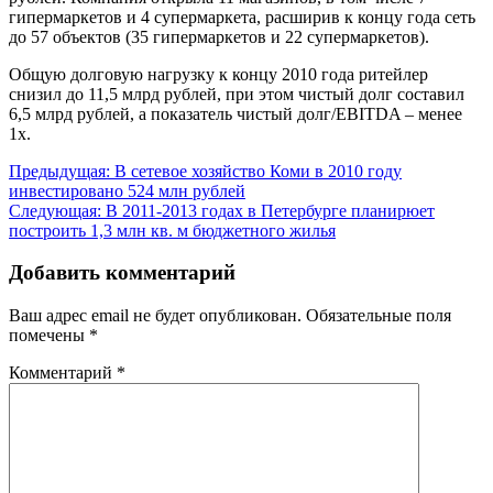
гипермаркетов и 4 супермаркета, расширив к концу года сеть
до 57 объектов (35 гипермаркетов и 22 супермаркетов).
Общую долговую нагрузку к концу 2010 года ритейлер
снизил до 11,5 млрд рублей, при этом чистый долг составил
6,5 млрд рублей, а показатель чистый долг/EBITDA – менее
1х.
Навигация
Предыдущая:
В сетевое хозяйство Коми в 2010 году
инвестировано 524 млн рублей
по
Следующая:
В 2011-2013 годах в Петербурге планирюет
записям
построить 1,3 млн кв. м бюджетного жилья
Добавить комментарий
Ваш адрес email не будет опубликован.
Обязательные поля
помечены
*
Комментарий
*