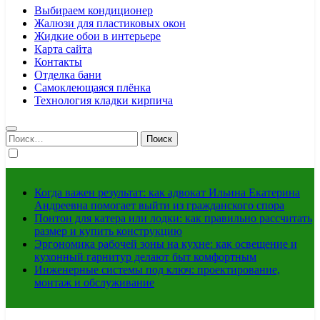
Выбираем кондиционер
Жалюзи для пластиковых окон
Жидкие обои в интерьере
Карта сайта
Контакты
Отделка бани
Самоклеющаяся плёнка
Технология кладки кирпича
Найти:
Когда важен результат: как адвокат Ильина Екатерина
Андреевна помогает выйти из гражданского спора
Понтон для катера или лодки: как правильно рассчитать
размер и купить конструкцию
Эргономика рабочей зоны на кухне: как освещение и
кухонный гарнитур делают быт комфортным
Инженерные системы под ключ: проектирование,
монтаж и обслуживание