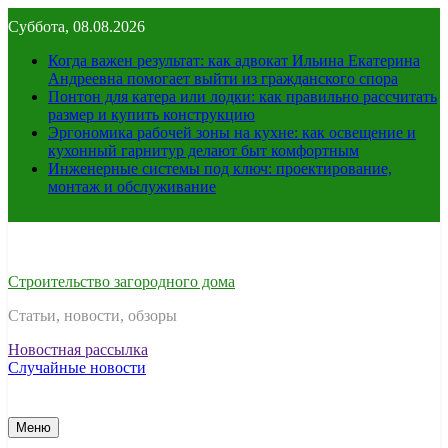
Перейти
Суббота, 08.08.2026
к
содержимому
Когда важен результат: как адвокат Ильина Екатерина
Андреевна помогает выйти из гражданского спора
Понтон для катера или лодки: как правильно рассчитать
размер и купить конструкцию
Эргономика рабочей зоны на кухне: как освещение и
кухонный гарнитур делают быт комфортным
Инженерные системы под ключ: проектирование,
монтаж и обслуживание
Строительство загородного дома
Статьи, новости, обзоры
Новостная рассылка
Случайные новости
Меню