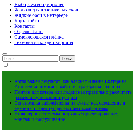
Выбираем кондиционер
Жалюзи для пластиковых окон
Жидкие обои в интерьере
Карта сайта
Контакты
Отделка бани
Самоклеющаяся плёнка
Технология кладки кирпича
Найти:
Когда важен результат: как адвокат Ильина Екатерина
Андреевна помогает выйти из гражданского спора
Понтон для катера или лодки: как правильно рассчитать
размер и купить конструкцию
Эргономика рабочей зоны на кухне: как освещение и
кухонный гарнитур делают быт комфортным
Инженерные системы под ключ: проектирование,
монтаж и обслуживание