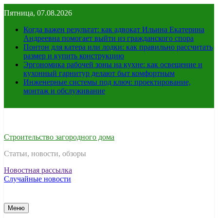
Перейти
Пятница, 07.08.2026
к
содержимому
Когда важен результат: как адвокат Ильина Екатерина
Андреевна помогает выйти из гражданского спора
Понтон для катера или лодки: как правильно рассчитать
размер и купить конструкцию
Эргономика рабочей зоны на кухне: как освещение и
кухонный гарнитур делают быт комфортным
Инженерные системы под ключ: проектирование,
монтаж и обслуживание
Строительство загородного дома
Статьи, новости, обзоры
Новостная рассылка
Случайные новости
Меню