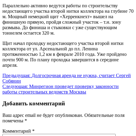
Параллельно активно ведутся работы по строительству
недостающего участка второй нитки коллектора на глубине 70
м. Мощный немецкий щит «Херренкнехт» вышел на
финишную прямую, пройдя сложный участок – т.н. зону
размыва. До финиша и стыковки с уже существующим
тоннелем остается 320 м.
Щит начал проходку недостающего участка второй нитки
коллектора от ул. Арсенальной до пл. Ленина
протяженностью 1,2 км в феврале 2010 года. Уже пройдено
почти 900 м. По плану проходка завершится в середине
апреля.
Навигация
Предыдущая:
Долгосрочная аренда не нужна, считает Сергей
Собянин
по
Следующая:
Минрегион проведет проверку законности
записям
работы строительных ведомств Москвы
Добавить комментарий
Ваш адрес email не будет опубликован.
Обязательные поля
помечены
*
Комментарий
*