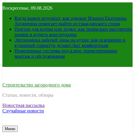
Перейти
Воскресенье, 09.08.2026
к
содержимому
Когда важен результат: как адвокат Ильина Екатерина
Андреевна помогает выйти из гражданского спора
Понтон для катера или лодки: как правильно рассчитать
размер и купить конструкцию
Эргономика рабочей зоны на кухне: как освещение и
кухонный гарнитур делают быт комфортным
Инженерные системы под ключ: проектирование,
монтаж и обслуживание
Строительство загородного дома
Статьи, новости, обзоры
Новостная рассылка
Случайные новости
Меню