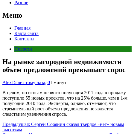
Разное
Меню
Главная
Карта сайта
Контакты
Новости
На рынке загородной недвижимости
объем предложений превышает спрос
Alex
15 лет тому назад
0
1 минут
В целом, по итогам первого полугодия 2011 года в продажу
поступило 55 новых проектов, что на 25% больше, чем в 1-м
полугодии 2010 года. Эксперты, однако, отмечают, что
стремительный рост объема предложения не является
следствием увеличения спроса.
Навигация
Предыдущая:
Сергей Собянин сказал твердое «нет» новым
высоткам
по