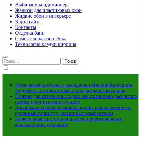
Выбираем кондиционер
Жалюзи для пластиковых окон
Жидкие обои в интерьере
Карта сайта
Контакты
Отделка бани
Самоклеющаяся плёнка
Технология кладки кирпича
Найти:
Когда важен результат: как адвокат Ильина Екатерина
Андреевна помогает выйти из гражданского спора
Понтон для катера или лодки: как правильно рассчитать
размер и купить конструкцию
Эргономика рабочей зоны на кухне: как освещение и
кухонный гарнитур делают быт комфортным
Инженерные системы под ключ: проектирование,
монтаж и обслуживание