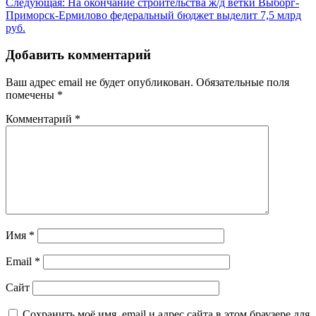
Следующая:
На окончание строительства ж/д ветки Выборг-
записям
Приморск-Ермилово федеральный бюджет выделит 7,5 млрд
руб.
Добавить комментарий
Ваш адрес email не будет опубликован.
Обязательные поля
помечены
*
Комментарий
*
Имя
*
Email
*
Сайт
Сохранить моё имя, email и адрес сайта в этом браузере для