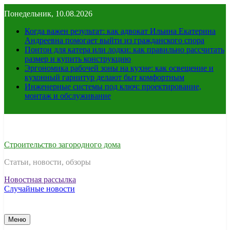
Перейти
Понедельник, 10.08.2026
к
содержимому
Когда важен результат: как адвокат Ильина Екатерина
Андреевна помогает выйти из гражданского спора
Понтон для катера или лодки: как правильно рассчитать
размер и купить конструкцию
Эргономика рабочей зоны на кухне: как освещение и
кухонный гарнитур делают быт комфортным
Инженерные системы под ключ: проектирование,
монтаж и обслуживание
Строительство загородного дома
Статьи, новости, обзоры
Новостная рассылка
Случайные новости
Меню