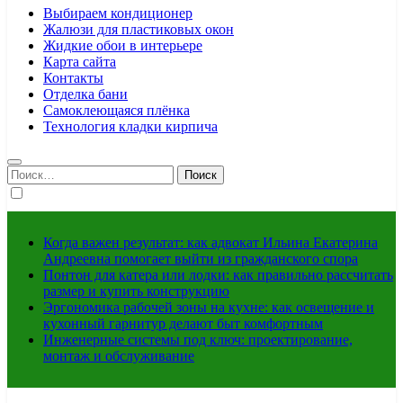
Выбираем кондиционер
Жалюзи для пластиковых окон
Жидкие обои в интерьере
Карта сайта
Контакты
Отделка бани
Самоклеющаяся плёнка
Технология кладки кирпича
Найти:
Когда важен результат: как адвокат Ильина Екатерина
Андреевна помогает выйти из гражданского спора
Понтон для катера или лодки: как правильно рассчитать
размер и купить конструкцию
Эргономика рабочей зоны на кухне: как освещение и
кухонный гарнитур делают быт комфортным
Инженерные системы под ключ: проектирование,
монтаж и обслуживание