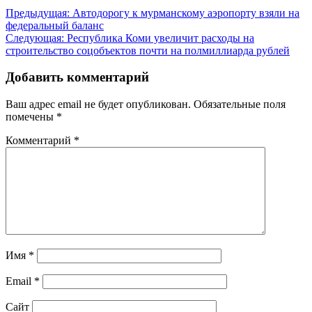
Навигация
Предыдущая:
Автодорогу к мурманскому аэропорту взяли на
федеральный баланс
по
Следующая:
Республика Коми увеличит расходы на
записям
строительство соцобъектов почти на полмиллиарда рублей
Добавить комментарий
Ваш адрес email не будет опубликован.
Обязательные поля
помечены
*
Комментарий
*
Имя
*
Email
*
Сайт