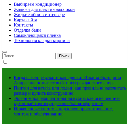
Выбираем кондиционер
Жалюзи для пластиковых окон
Жидкие обои в интерьере
Карта сайта
Контакты
Отделка бани
Самоклеющаяся плёнка
Технология кладки кирпича
Найти:
Когда важен результат: как адвокат Ильина Екатерина
Андреевна помогает выйти из гражданского спора
Понтон для катера или лодки: как правильно рассчитать
размер и купить конструкцию
Эргономика рабочей зоны на кухне: как освещение и
кухонный гарнитур делают быт комфортным
Инженерные системы под ключ: проектирование,
монтаж и обслуживание