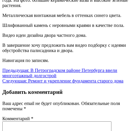
года. На фото: большие керамические вазы и высокие зеленые
растения.
Металлическая винтажная мебель в оттенках синего цвета.
Шлифованный камень с неровными краями в качестве пола.
Видео идеи дизайна двора частного дома.
В завершение хочу предложить вам видео подборку с идеями
обустройства палисадника и двора.
Навигация по записям.
Навигация
Предыдущая:
В Петроградском районе Петербурга ввели
многоэтажный долгострой
по
Следующая:
Ремонт и укрепление фундамента старого дома
записям
Добавить комментарий
Ваш адрес email не будет опубликован.
Обязательные поля
помечены
*
Комментарий
*