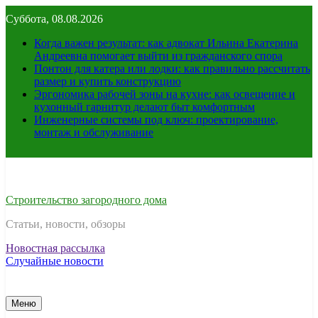
Перейти
Суббота, 08.08.2026
к
содержимому
Когда важен результат: как адвокат Ильина Екатерина
Андреевна помогает выйти из гражданского спора
Понтон для катера или лодки: как правильно рассчитать
размер и купить конструкцию
Эргономика рабочей зоны на кухне: как освещение и
кухонный гарнитур делают быт комфортным
Инженерные системы под ключ: проектирование,
монтаж и обслуживание
Строительство загородного дома
Статьи, новости, обзоры
Новостная рассылка
Случайные новости
Меню