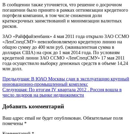
В сообщении также уточняется, что решение о досрочном
погашении было принято в рамках оптимизации кредитного
портфеля компании, в том числе снижения доли
краткосрочных заимствований и минимизации валютных
рисков.
ЗАО «Райффайзенбанк» 4 мая 2011 года открыло ЗАО ССМО
«ЛенСпецСМУ» невозобновляемую кредитную линию на
общую сумму до 400 млн руб. (эквивалентная сумма в
долларах США) на срок до 1 мая 2014 года. По условиям
кредитной линии ЗАО ССМО «ЛенСпецСМУ» 17 мая 2011
года осуществило выборку денежных средств в объеме 14,24
млн долл.
Навигация
Предыдущая:
В ЮАО Москвы сдан в эксплуатацию крупный
инновационно-промышленный комплекс
по
Следующая:
По итогам IV квартала 2012 . Россия вошла в
записям
число лидеров на рынке недвижимости
Добавить комментарий
Ваш адрес email не будет опубликован.
Обязательные поля
помечены
*
Комментарий
*