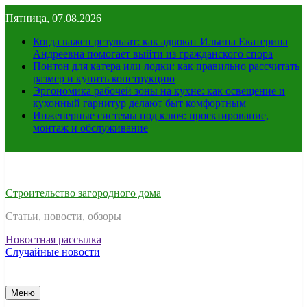
Перейти
Пятница, 07.08.2026
к
содержимому
Когда важен результат: как адвокат Ильина Екатерина
Андреевна помогает выйти из гражданского спора
Понтон для катера или лодки: как правильно рассчитать
размер и купить конструкцию
Эргономика рабочей зоны на кухне: как освещение и
кухонный гарнитур делают быт комфортным
Инженерные системы под ключ: проектирование,
монтаж и обслуживание
Строительство загородного дома
Статьи, новости, обзоры
Новостная рассылка
Случайные новости
Меню