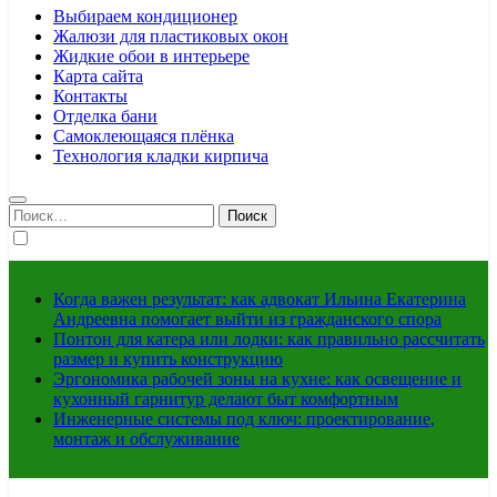
Выбираем кондиционер
Жалюзи для пластиковых окон
Жидкие обои в интерьере
Карта сайта
Контакты
Отделка бани
Самоклеющаяся плёнка
Технология кладки кирпича
Найти:
Когда важен результат: как адвокат Ильина Екатерина
Андреевна помогает выйти из гражданского спора
Понтон для катера или лодки: как правильно рассчитать
размер и купить конструкцию
Эргономика рабочей зоны на кухне: как освещение и
кухонный гарнитур делают быт комфортным
Инженерные системы под ключ: проектирование,
монтаж и обслуживание