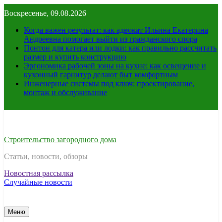
Перейти
Воскресенье, 09.08.2026
к
содержимому
Когда важен результат: как адвокат Ильина Екатерина
Андреевна помогает выйти из гражданского спора
Понтон для катера или лодки: как правильно рассчитать
размер и купить конструкцию
Эргономика рабочей зоны на кухне: как освещение и
кухонный гарнитур делают быт комфортным
Инженерные системы под ключ: проектирование,
монтаж и обслуживание
Строительство загородного дома
Статьи, новости, обзоры
Новостная рассылка
Случайные новости
Меню