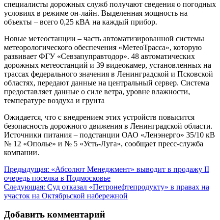
специалисты дорожных служб получают сведения о погодных
условиях в режиме он-лайн. Выделенная мощность на
объекты – всего 0,25 кВА на каждый прибор.
Новые метеостанции – часть автоматизированной системы
метеорологического обеспечения «МетеоТрасса», которую
развивает ФГУ «Севзапуправтодор». 48 автоматических
дорожных метеостанций и 39 видеокамер, установленных на
трассах федерального значения в Ленинградской и Псковской
областях, передают данные на центральный сервер. Система
предоставляет данные о силе ветра, уровне влажности,
температуре воздуха и грунта
Ожидается, что с внедрением этих устройств повысится
безопасность дорожного движения в Ленинградской области.
Источники питания – подстанции ОАО «Ленэнерго» 35/10 кВ
№ 12 «Ополье» и № 5 «Усть-Луга», сообщает пресс-служба
компании.
Навигация
Предыдущая:
«Абсолют Менеджмент» выводит в продажу II
очередь поселка в Подмосковье
по
Следующая:
Суд отказал «Петронефтепродукту» в правах на
записям
участок на Октябрьской набережной
Добавить комментарий