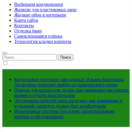
Выбираем кондиционер
Жалюзи для пластиковых окон
Жидкие обои в интерьере
Карта сайта
Контакты
Отделка бани
Самоклеющаяся плёнка
Технология кладки кирпича
Найти:
Когда важен результат: как адвокат Ильина Екатерина
Андреевна помогает выйти из гражданского спора
Понтон для катера или лодки: как правильно рассчитать
размер и купить конструкцию
Эргономика рабочей зоны на кухне: как освещение и
кухонный гарнитур делают быт комфортным
Инженерные системы под ключ: проектирование,
монтаж и обслуживание