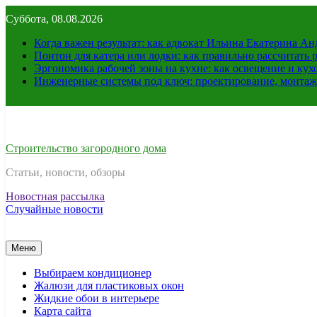
Перейти
Суббота, 08.08.2026
к
содержимому
Когда важен результат: как адвокат Ильина Екатерина А
Понтон для катера или лодки: как правильно рассчитать 
Эргономика рабочей зоны на кухне: как освещение и ку
Инженерные системы под ключ: проектирование, монтаж
Строительство загородного дома
Статьи, новости, обзоры
Новостная рассылка
Случайные новости
Меню
Выбираем кондиционер
Жалюзи для пластиковых окон
Жидкие обои в интерьере
Карта сайта