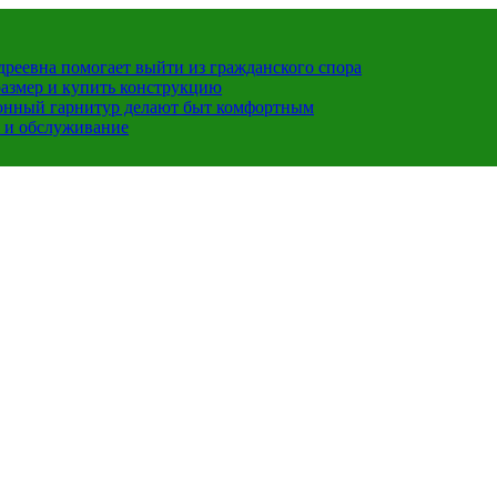
ндреевна помогает выйти из гражданского спора
размер и купить конструкцию
хонный гарнитур делают быт комфортным
 и обслуживание