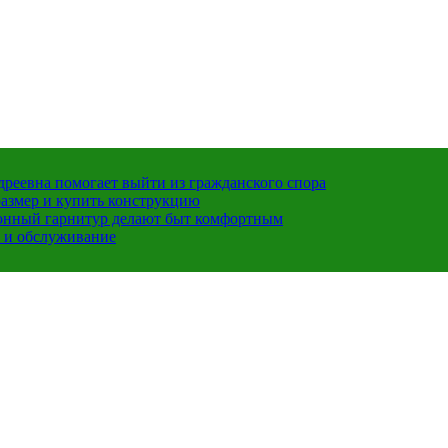
ндреевна помогает выйти из гражданского спора
размер и купить конструкцию
хонный гарнитур делают быт комфортным
 и обслуживание