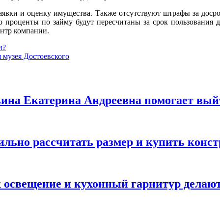
аявки и оценку имущества. Также отсутствуют штрафы за досроч
о проценты по займу будут пересчитаны за срок пользования 
ентр компании.
и?
я музея Достоевского
льина Екатерина Андреевна помогает вый
вильно рассчитать размер и купить конс
ак освещение и кухонный гарнитур дела