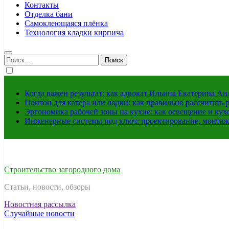
Контакты
Отделка бани
Самоклеющаяся плёнка
Технология кладки кирпича
Найти:
Когда важен результат: как адвокат Ильина Екатерина А
Понтон для катера или лодки: как правильно рассчитать 
Эргономика рабочей зоны на кухне: как освещение и ку
Инженерные системы под ключ: проектирование, монтаж
Строительство загородного дома
Статьи, новости, обзоры
Новостная рассылка
Случайные новости