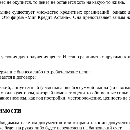
ес не окупится, то денег не останется хоть на какую-то жизнь.
ынке существует множество кредитных организаций, однако да
. Это фирма «Миг Кредит Астана». Она предоставляет займы н
условия для получения денег. И если сравнивать с другими кре
ержание бизнеса либо потребительские цели;
вается в договоре;
еский, аннуитетный (с уменьшающейся суммой выплат) и с возм
м калькулятором, который поможет оценить собственные силы;
кие нюансы, как год постройки, местоположение, ценность на р
имости
бходимым пакетом документов или отправить копии документов
е будет на руках либо будет перечислена на банковский счет.