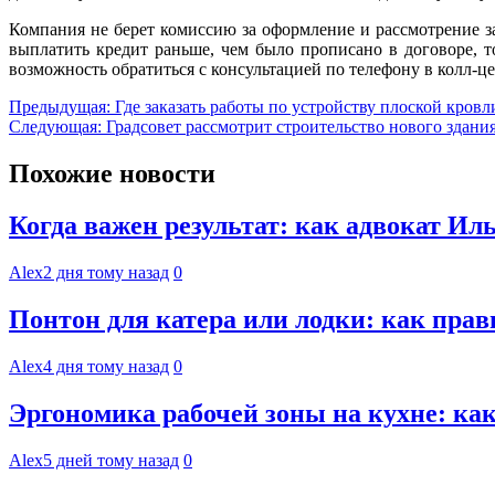
Компания не берет комиссию за оформление и рассмотрение з
выплатить кредит раньше, чем было прописано в договоре, т
возможность обратиться с консультацией по телефону в колл-ц
Навигация
Предыдущая:
Где заказать работы по устройству плоской кровл
Следующая:
Градсовет рассмотрит строительство нового здани
по
записям
Похожие новости
Когда важен результат: как адвокат И
Alex
2 дня тому назад
0
Понтон для катера или лодки: как пра
Alex
4 дня тому назад
0
Эргономика рабочей зоны на кухне: к
Alex
5 дней тому назад
0