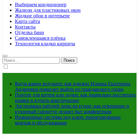
Выбираем кондиционер
Жалюзи для пластиковых окон
Жидкие обои в интерьере
Карта сайта
Контакты
Отделка бани
Самоклеющаяся плёнка
Технология кладки кирпича
Найти:
Когда важен результат: как адвокат Ильина Екатерина
Андреевна помогает выйти из гражданского спора
Понтон для катера или лодки: как правильно рассчитать
размер и купить конструкцию
Эргономика рабочей зоны на кухне: как освещение и
кухонный гарнитур делают быт комфортным
Инженерные системы под ключ: проектирование,
монтаж и обслуживание