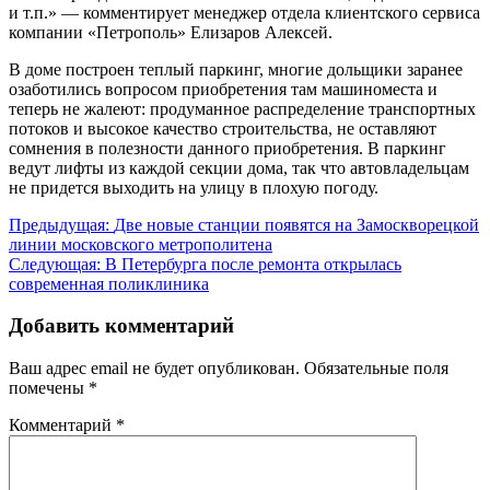
и т.п.» — комментирует менеджер отдела клиентского сервиса
компании «Петрополь» Елизаров Алексей.
В доме построен теплый паркинг, многие дольщики заранее
озаботились вопросом приобретения там машиноместа и
теперь не жалеют: продуманное распределение транспортных
потоков и высокое качество строительства, не оставляют
сомнения в полезности данного приобретения. В паркинг
ведут лифты из каждой секции дома, так что автовладельцам
не придется выходить на улицу в плохую погоду.
Навигация
Предыдущая:
Две новые станции появятся на Замоскворецкой
линии московского метрополитена
по
Следующая:
В Петербурга после ремонта открылась
записям
современная поликлиника
Добавить комментарий
Ваш адрес email не будет опубликован.
Обязательные поля
помечены
*
Комментарий
*