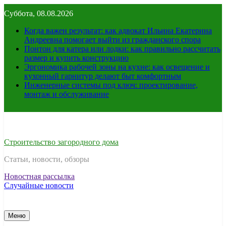
Перейти
Суббота, 08.08.2026
к
содержимому
Когда важен результат: как адвокат Ильина Екатерина
Андреевна помогает выйти из гражданского спора
Понтон для катера или лодки: как правильно рассчитать
размер и купить конструкцию
Эргономика рабочей зоны на кухне: как освещение и
кухонный гарнитур делают быт комфортным
Инженерные системы под ключ: проектирование,
монтаж и обслуживание
Строительство загородного дома
Статьи, новости, обзоры
Новостная рассылка
Случайные новости
Меню