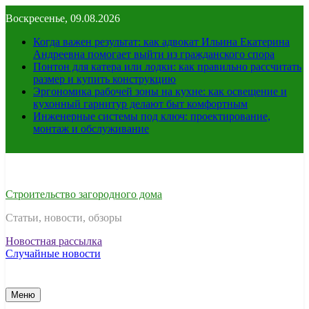
Перейти
Воскресенье, 09.08.2026
к
содержимому
Когда важен результат: как адвокат Ильина Екатерина
Андреевна помогает выйти из гражданского спора
Понтон для катера или лодки: как правильно рассчитать
размер и купить конструкцию
Эргономика рабочей зоны на кухне: как освещение и
кухонный гарнитур делают быт комфортным
Инженерные системы под ключ: проектирование,
монтаж и обслуживание
Строительство загородного дома
Статьи, новости, обзоры
Новостная рассылка
Случайные новости
Меню