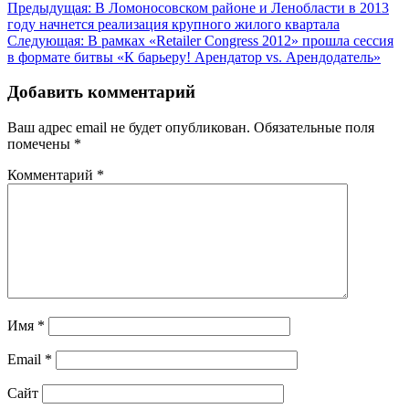
Навигация
Предыдущая:
В Ломоносовском районе и Ленобласти в 2013
году начнется реализация крупного жилого квартала
по
Следующая:
В рамках «Retailer Congress 2012» прошла сессия
записям
в формате битвы «К барьеру! Арендатор vs. Арендодатель»
Добавить комментарий
Ваш адрес email не будет опубликован.
Обязательные поля
помечены
*
Комментарий
*
Имя
*
Email
*
Сайт