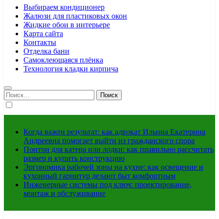
Выбираем кондиционер
Жалюзи для пластиковых окон
Жидкие обои в интерьере
Карта сайта
Контакты
Отделка бани
Самоклеющаяся плёнка
Технология кладки кирпича
Найти:
Когда важен результат: как адвокат Ильина Екатерина
Андреевна помогает выйти из гражданского спора
Понтон для катера или лодки: как правильно рассчитать
размер и купить конструкцию
Эргономика рабочей зоны на кухне: как освещение и
кухонный гарнитур делают быт комфортным
Инженерные системы под ключ: проектирование,
монтаж и обслуживание