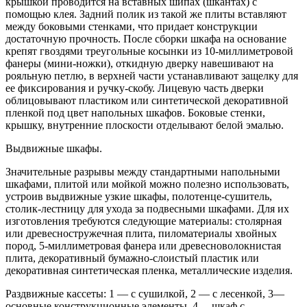
крышкой проводится на вставных шипах (шкантах) с
помощью клея. Задний полик из такой же плиты вставляют
между боковыми стенками, что придает конструкции
достаточную прочность. После сборки шкафа на основание
крепят гвоздями треугольные косынки из 10-миллиметровой
фанеры (мини-ножки), откидную дверку навешивают на
рояльную петлю, в верхней части устанавливают защелку для
ее фиксирования и ручку-скобу. Лицевую часть дверки
облицовывают пластиком или синтетической декоративной
пленкой под цвет напольных шкафов. Боковые стенки,
крышку, внутренние плоскости отделывают белой эмалью.
Выдвижные шкафы.
Значительные разрывы между стандартными напольными
шкафами, плитой или мойкой можно полезно использовать,
устроив выдвижные узкие шкафы, полотенце-сушитель,
столик-лестницу для ухода за подвесными шкафами. Для их
изготовления требуются следующие материалы: столярная
или древесностружечная плита, пиломатериалы хвойных
пород, 5-миллиметровая фанера или древесноволокнистая
плита, декоративный бумажно-слоистый пластик или
декоративная синтетическая пленка, металлические изделия.
Раздвижные кассеты: 1 — с сушилкой, 2 — с лесенкой, 3—
основные конструкционные элементы, 4— шкаф с