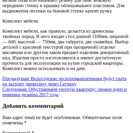
мелкие пазы или набивают резину для лыж. Боковую
переднюю стенку и крышку облицовывают пластиком. Для
выдвижения лесенки на боковой стенке крепят ручку.
Комплект мебели.
Комплект мебели, как правило, делается из древесины
хвойных пород. В него входят стол длиной 1100мм, шириной
— 600, высотой — 750мм, два табурета, две скамейки. Выбор
деталей с красивой текстурой при прозрачной) отделке
масляным или другим лаком придает изделиям декоративный
вид. Изделия просто изготовляются и имеют достаточную
прочность для эксплуатации на кухне городской квартиры.
Комплект можно использовать и на даче.
Навигация
Предыдущая:
Вологодские лесопромышленники будут гнать
на экспорт древесину через Гатчину
по
Следующая:
Обустраиваем уютную квартиру: свежие идеи и
записям
новинки дизайна 2017 года
Добавить комментарий
Ваш адрес email не будет опубликован.
Обязательные поля
помечены
*
Комментарий
*