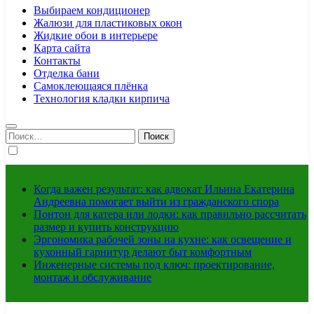
Выбираем кондиционер
Жалюзи для пластиковых окон
Жидкие обои в интерьере
Карта сайта
Контакты
Отделка бани
Самоклеющаяся плёнка
Технология кладки кирпича
Найти:
Когда важен результат: как адвокат Ильина Екатерина
Андреевна помогает выйти из гражданского спора
Понтон для катера или лодки: как правильно рассчитать
размер и купить конструкцию
Эргономика рабочей зоны на кухне: как освещение и
кухонный гарнитур делают быт комфортным
Инженерные системы под ключ: проектирование,
монтаж и обслуживание