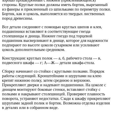
хорошо прошкуренный с нижней (приклеивающейся)
стороны. Круглые полки должны иметь бортик, вырезанный
из фанеры и приклеенный со шпильками по периметру полки.
Бортик, как и цоколь, выполняется из твердых лиственных
пород древесины.
Все детали соединяют с помощью круглых шипов и клея,
подшипники вставляют в соответствующие гнезда
столешницы и днища. Нижнее гнездо под торцевой
подшипник высверливают в днище, которое для надежности
подпирают по высоте цоколя сухариком или усиливают
цоколь дополнительным средником.
Конструкция: круглых полок — а, б, рабочего стола — в,
подвесного шкафа — г; А—Ж— детали шкафа-стола.
Сборку начинают со стойки с круглыми полками. Порядок
работы следующий. Кронштейнами и шурупами на клею
крепят нижнюю полку, затем среднюю и верхнюю.
Прикрепляют дверки и надевают подшипники. На цоколе с
днищем монтируют боковые стенки, вставляют стойку с
полками и накрывают столешницей. Проверяют плавность
поворота, устраняют недостатки. Сзади к шкафу прикрепляют
шурупами задний полик и бортик. Возможна отделка изделия
в деталях или в собранном виде.