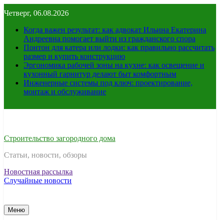
Перейти
Четверг, 06.08.2026
к
содержимому
Когда важен результат: как адвокат Ильина Екатерина
Андреевна помогает выйти из гражданского спора
Понтон для катера или лодки: как правильно рассчитать
размер и купить конструкцию
Эргономика рабочей зоны на кухне: как освещение и
кухонный гарнитур делают быт комфортным
Инженерные системы под ключ: проектирование,
монтаж и обслуживание
Строительство загородного дома
Статьи, новости, обзоры
Новостная рассылка
Случайные новости
Меню