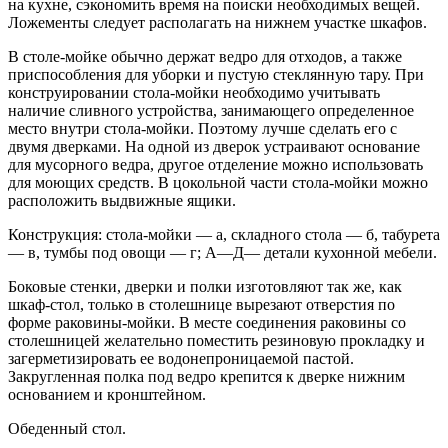
на кухне, сэкономить время на поиски необходимых вещей.
Ложементы следует располагать на нижнем участке шкафов.
В столе-мойке обычно держат ведро для отходов, а также
приспособления для уборки и пустую стеклянную тару. При
конструировании стола-мойки необходимо учитывать
наличие сливного устройства, занимающего определенное
место внутри стола-мойки. Поэтому лучше сделать его с
двумя дверками. На одной из дверок устраивают основание
для мусорного ведра, другое отделение можно использовать
для моющих средств. В цокольной части стола-мойки можно
расположить выдвижные ящики.
Конструкция: стола-мойки — а, складного стола — б, табурета
— в, тумбы под овощи — г; А—Д— детали кухонной мебели.
Боковые стенки, дверки и полки изготовляют так же, как
шкаф-стол, только в столешнице вырезают отверстия по
форме раковины-мойки. В месте соединения раковины со
столешницей желательно поместить резиновую прокладку и
загерметизировать ее водонепроницаемой пастой.
Закругленная полка под ведро крепится к дверке нижним
основанием и кронштейном.
Обеденный стол.