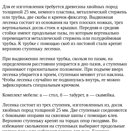
Для ее изготовления требуется древесина хвойных пород
толщиной 25 мм, немного пластика, металлический стержень
или трубка, две скобы и крючок-фиксатор. Выдвижная
лесенка состоит из основания на трех плоских ножках, трех
вертикальных досок-стоек и крышки. Передняя и средняя
стойки имеют продольные пазы, по которым вертикально
перемещается металлический стержень или полудюймовая
трубка. К трубке с помощью скоб из листовой стали крепят
верхнюю ступеньку лесенки.
При выдвижении лесенки трубка, скользя по пазам, на
определенном расстоянии упирается в дно пазов, а ступеньки
принимают горизонтальное положение. При подъеме вверх
лесенка убирается в проем, ступеньки меняют угол наклона.
Чтобы лесенка случайно не подвинулась внутрь, ее можно
зафиксировать специальным крючком.
Комплект мебели: а — стол, б — табурет, в — скамейка.
Лесенка состоит из трех ступенек, изготовленных из, досок
хвойных пород толщиной 25 мм. Две ступеньки соединяются
с боковыми опорами на сквозные шипы с помощью клея.
Верхнюю ступеньку крепят на торцах опор гвоздями. Во
избежание скольжения на ступеньках выбирают продольные