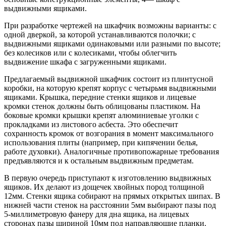
выдвижными ящиками.
При разработке чертежей на шкафчик возможны варианты: с
одной дверкой, за которой устанавливаются полочки; с
выдвижными ящиками одинаковыми или разными по высоте;
без колесиков или с колесиками, чтобы облегчить
выдвижение шкафа с загруженными ящиками.
Предлагаемый выдвижной шкафчик состоит из плинтусной
коробки, на которую крепят корпус с четырьмя выдвижными
ящиками. Крышка, передние стенки ящиков и лицевые
кромки стенок должны быть облицованы пластиком. На
боковые кромки крышки крепят алюминиевые уголки с
прокладками из листового асбеста. Это обеспечит
сохранность кромок от возгорания в момент максимального
использования плиты (например, при кипячении белья,
работе духовки). Аналогичные противопожарные требования
предъявляются и к остальным выдвижным предметам.
В первую очередь приступают к изготовлению выдвижных
ящиков. Их делают из дощечек хвойных пород толщиной
12мм. Стенки ящика собирают на прямых открытых шипах. В
нижней части стенок на расстоянии 5мм выбирают пазы под
5-миллиметровую фанеру для дна ящика, на лицевых
сторонах пазы шириной 10мм под направляющие планки.