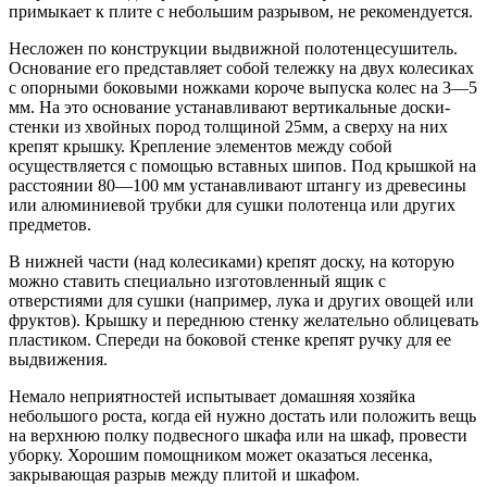
примыкает к плите с небольшим разрывом, не рекомендуется.
Несложен по конструкции выдвижной полотенцесушитель.
Основание его представляет собой тележку на двух колесиках
с опорными боковыми ножками короче выпуска колес на 3—5
мм. На это основание устанавливают вертикальные доски-
стенки из хвойных пород толщиной 25мм, а сверху на них
крепят крышку. Крепление элементов между собой
осуществляется с помощью вставных шипов. Под крышкой на
расстоянии 80—100 мм устанавливают штангу из древесины
или алюминиевой трубки для сушки полотенца или других
предметов.
В нижней части (над колесиками) крепят доску, на которую
можно ставить специально изготовленный ящик с
отверстиями для сушки (например, лука и других овощей или
фруктов). Крышку и переднюю стенку желательно облицевать
пластиком. Спереди на боковой стенке крепят ручку для ее
выдвижения.
Немало неприятностей испытывает домашняя хозяйка
небольшого роста, когда ей нужно достать или положить вещь
на верхнюю полку подвесного шкафа или на шкаф, провести
уборку. Хорошим помощником может оказаться лесенка,
закрывающая разрыв между плитой и шкафом.