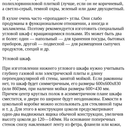
полихлорвиниловой плиткой (лучше, если он не коричневый,
а светло-серый, темной охры, зеленый или даже двухцветный.
В кухне очень часто «пропадают» углы. Они слабо
продуманы в функциональном отношении, а иногда и
захламлены. Поэтому рекомендуется изготовить специальный
угловой шкаф с вращающимися полками. Их может быть два
и более: один — напольный — для хранения посуды, бытовых
приборов, другой — подвесной — для размещения сыпучих
продуктов, специй и др.
Угловой шкаф.
При изготовлении нижнего углового шкафа нужно учитывать
глубину газовой или электрической плиты и длину
перпендикулярной ей стены, занятой мойкой. Если раковины
нет, то шкаф будет симметричным, его размеры 600х600х830
(или 860)мм, при наличии мойки размеры 600×430 мм.
Причем центр круглых полок в асимметричном плане шкафа
сместится, и двери по ширине будут неодинаковы. Емкости в
цокольной коробке можно использовать для стеклянной тары
и т. д. Для этого в конструкции цоколя предусматривают
один-два выдвижных ящика обычной конструкции, увеличив
высоту цоколя до 120—140мм. На основание поперечных
стенок снизу наклеивают ленту из фетра, фланели или кожи,