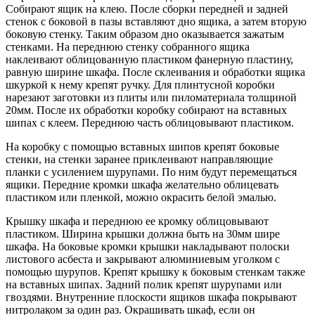
Собирают ящик на клею. После сборки передней и задней
стенок с боковой в пазы вставляют дно ящика, а затем вторую
боковую стенку. Таким образом дно оказывается зажатым
стенками. На переднюю стенку собранного ящика
наклеивают облицованную пластиком фанерную пластину,
равную ширине шкафа. После склеивания и обработки ящика
шкуркой к нему крепят ручку. Для плинтусной коробки
нарезают заготовки из плиты или пиломатериала толщиной
20мм. После их обработки коробку собирают на вставных
шипах с клеем. Переднюю часть облицовывают пластиком.
На коробку с помощью вставных шипов крепят боковые
стенки, на стенки заранее приклеивают направляющие
планки с усилением шурупами. По ним будут перемещаться
ящики. Передние кромки шкафа желательно облицевать
пластиком или пленкой, можно окрасить белой эмалью.
Крышку шкафа и переднюю ее кромку облицовывают
пластиком. Ширина крышки должна быть на 30мм шире
шкафа. На боковые кромки крышки накладывают полоски
листового асбеста и закрывают алюминиевым уголком с
помощью шурупов. Крепят крышку к боковым стенкам также
на вставных шипах. Задний полик крепят шурупами или
гвоздями. Внутренние плоскости ящиков шкафа покрывают
нитролаком за один раз. Окрашивать шкаф, если он