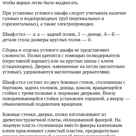
чтобы ящики легко было выдвигать.
При установке углового шкафа следует учитывать наличие
газовых и водопроводных труб (вертикальных и
горизонтальных), а также электропроводки.
Шкаф-стол — а: а — задний полик, 2 — днище, А—Е—
детали стола; размеры круглых полок — б.
Сборка и отделка углового шкафа не представляют
сложности. Полки крепятся с помощью полкодержателя
(переставной вариант) или на круглые шипы с клеем
(стационарно). Дверки, навешенные на петли (желательно
угловые), удерживаются магнитными держателями.
Шкаф-стол состоит из двух боковых стенок, столешницы с
бортиком, задних поликов, днища, цоколя, вращающейся
стойки с тремя полками и лицевыми дверками. Внизу
поворачивающейся стойки установлен торцевой, а вверху —
обыкновенный подшипник вращения.
Боковые стенки, дверки, полки изготавливают из
древесностружечной плиты, облицованной фанерой. На
лицевую пласть столешницы вместо фанеры казеиновым
клеем приклеивают слоистый пластик, предварительно