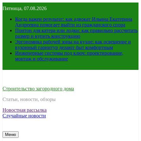
Перейти
Пятница, 07.08.2026
к
содержимому
Когда важен результат: как адвокат Ильина Екатерина
Андреевна помогает выйти из гражданского спора
Понтон для катера или лодки: как правильно рассчитать
размер и купить конструкцию
Эргономика рабочей зоны на кухне: как освещение и
кухонный гарнитур делают быт комфортным
Инженерные системы под ключ: проектирование,
монтаж и обслуживание
Строительство загородного дома
Статьи, новости, обзоры
Новостная рассылка
Случайные новости
Меню