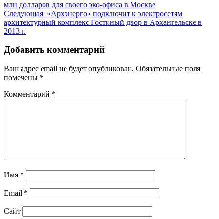
млн долларов для своего эко-офиса в Москве
по
Следующая:
«Архэнерго» подключит к электросетям
записям
архитектурный комплекс Гостиный двор в Архангельске в
2013 г.
Добавить комментарий
Ваш адрес email не будет опубликован.
Обязательные поля
помечены
*
Комментарий
*
Имя
*
Email
*
Сайт