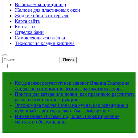
Выбираем кондиционер
Жалюзи для пластиковых окон
Жидкие обои в интерьере
Карта сайта
Контакты
Отделка бани
Самоклеющаяся плёнка
Технология кладки кирпича
Найти:
Когда важен результат: как адвокат Ильина Екатерина
Андреевна помогает выйти из гражданского спора
Понтон для катера или лодки: как правильно рассчитать
размер и купить конструкцию
Эргономика рабочей зоны на кухне: как освещение и
кухонный гарнитур делают быт комфортным
Инженерные системы под ключ: проектирование,
монтаж и обслуживание