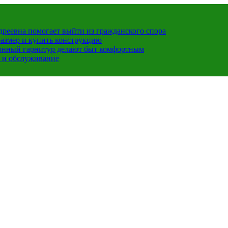
ндреевна помогает выйти из гражданского спора
размер и купить конструкцию
хонный гарнитур делают быт комфортным
 и обслуживание