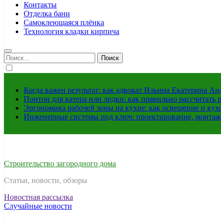
Контакты
Отделка бани
Самоклеющаяся плёнка
Технология кладки кирпича
Найти:
Когда важен результат: как адвокат Ильина Екатерина А
Понтон для катера или лодки: как правильно рассчитать 
Эргономика рабочей зоны на кухне: как освещение и ку
Инженерные системы под ключ: проектирование, монтаж
Строительство загородного дома
Статьи, новости, обзоры
Новостная рассылка
Случайные новости