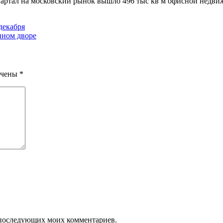
квартал на московский рынок вышло 496 тыс кв м офисной недви
декабря
ином дворе
ечены
*
ля последующих моих комментариев.