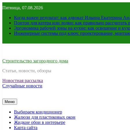
Перейти
Пятница, 07.08.2026
к
содержимому
Когда важен результат: как адвокат Ильина Екатерина А
Понтон для катера или лодки: как правильно рассчитать 
Эргономика рабочей зоны на кухне: как освещение и ку
Инженерные системы под ключ: проектирование, монтаж
Строительство загородного дома
Статьи, новости, обзоры
Новостная рассылка
Случайные новости
Меню
Выбираем кондиционер
Жалюзи для пластиковых окон
Жидкие обои в интерьере
Карта сайта