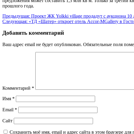
предложения может составить 1,3 млн кв м. Только за третий 
прошлого года.
Навигация
Предыдущая:
Проект ЖК Yolkki village продадут с аукциона 10 
Следующая:
«ТД «Шатер» откроет отель Accor-MGallery в Гост
по
записям
Добавить комментарий
Ваш адрес email не будет опубликован.
Обязательные поля пом
Комментарий
*
Имя
*
Email
*
Сайт
Сохранить моё имя, email и адрес сайта в этом браузере д