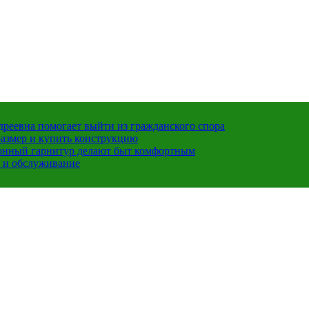
ндреевна помогает выйти из гражданского спора
размер и купить конструкцию
хонный гарнитур делают быт комфортным
 и обслуживание