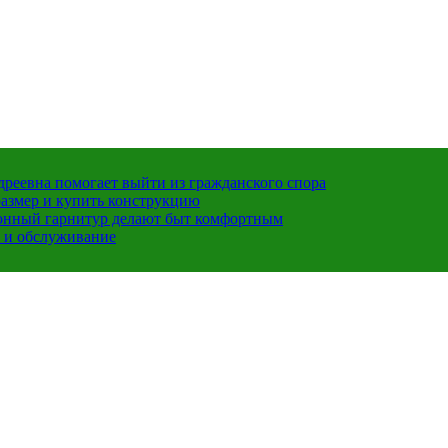
ндреевна помогает выйти из гражданского спора
размер и купить конструкцию
хонный гарнитур делают быт комфортным
 и обслуживание