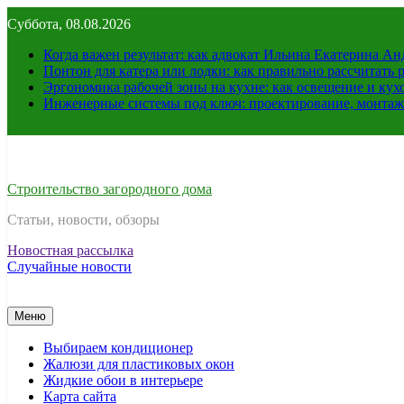
Перейти
Суббота, 08.08.2026
к
содержимому
Когда важен результат: как адвокат Ильина Екатерина А
Понтон для катера или лодки: как правильно рассчитать 
Эргономика рабочей зоны на кухне: как освещение и ку
Инженерные системы под ключ: проектирование, монтаж
Строительство загородного дома
Статьи, новости, обзоры
Новостная рассылка
Случайные новости
Меню
Выбираем кондиционер
Жалюзи для пластиковых окон
Жидкие обои в интерьере
Карта сайта