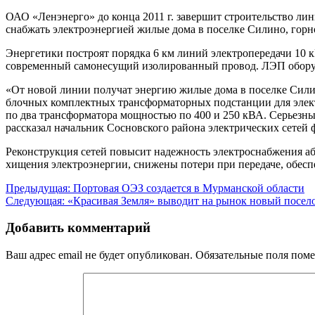
ОАО «Ленэнерго» до конца 2011 г. завершит строительство ли
снабжать электроэнергией жилые дома в поселке Силино, гор
Энергетики построят порядка 6 км линий электропередачи 10 
современный самонесущий изолированный провод. ЛЭП обору
«От новой линии получат энергию жилые дома в поселке Сили
блочных комплектных трансформаторных подстанции для элек
по два трансформатора мощностью по 400 и 250 кВА. Серьезн
рассказал начальник Сосновского района электрических сетей
Реконструкция сетей повысит надежность электроснабжения аб
хищения электроэнергии, снижены потери при передаче, обеспеч
Навигация
Предыдущая:
Портовая ОЭЗ создается в Мурманской области
Следующая:
«Красивая Земля» выводит на рынок новый посел
по
записям
Добавить комментарий
Ваш адрес email не будет опубликован.
Обязательные поля пом