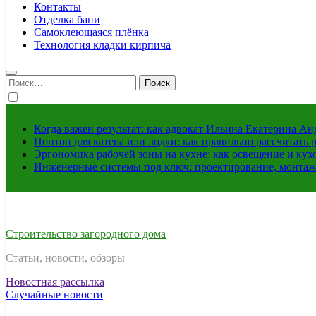
Контакты
Отделка бани
Самоклеющаяся плёнка
Технология кладки кирпича
Найти:
Когда важен результат: как адвокат Ильина Екатерина А
Понтон для катера или лодки: как правильно рассчитать 
Эргономика рабочей зоны на кухне: как освещение и ку
Инженерные системы под ключ: проектирование, монтаж
Строительство загородного дома
Статьи, новости, обзоры
Новостная рассылка
Случайные новости