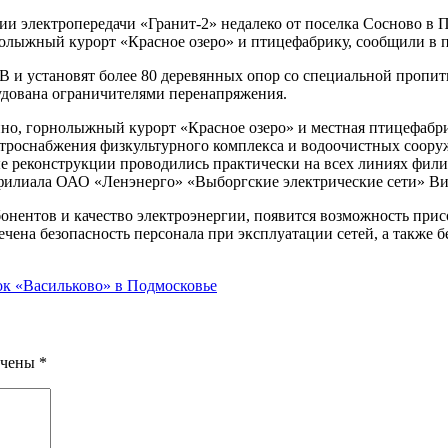
нии электропередачи «Гранит-2» недалеко от поселка Сосново в
нолыжный курорт «Красное озеро» и птицефабрику, сообщили в 
кВ и установят более 80 деревянных опор со специальной пропи
дована ограничителями перенапряжения.
но, горнолыжный курорт «Красное озеро» и местная птицефабри
троснабжения физкультурного комплекса и водоочистных соору
ые реконструкции проводились практически на всех линиях фил
 филиала ОАО «Ленэнерго» «Выборгские электрические сети» Ви
онентов и качество электроэнергии, появится возможность при
ена безопасность персонала при эксплуатации сетей, а также бе
ок «Васильково» в Подмосковье
ечены
*