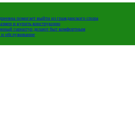
ндреевна помогает выйти из гражданского спора
размер и купить конструкцию
хонный гарнитур делают быт комфортным
 и обслуживание