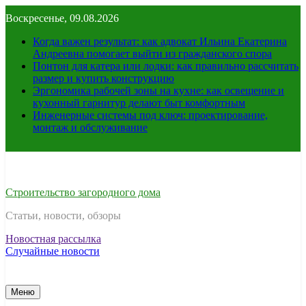
Перейти
Воскресенье, 09.08.2026
к
содержимому
Когда важен результат: как адвокат Ильина Екатерина
Андреевна помогает выйти из гражданского спора
Понтон для катера или лодки: как правильно рассчитать
размер и купить конструкцию
Эргономика рабочей зоны на кухне: как освещение и
кухонный гарнитур делают быт комфортным
Инженерные системы под ключ: проектирование,
монтаж и обслуживание
Строительство загородного дома
Статьи, новости, обзоры
Новостная рассылка
Случайные новости
Меню