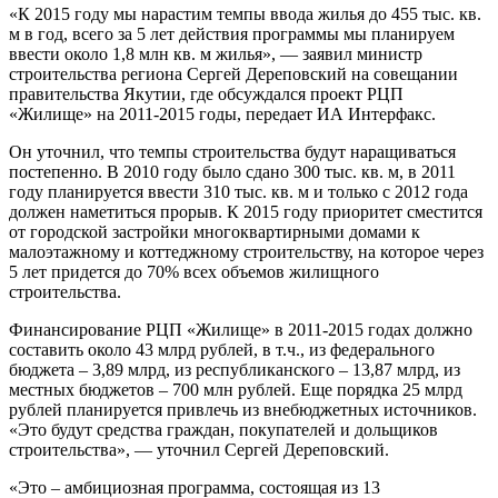
«К 2015 году мы нарастим темпы ввода жилья до 455 тыс. кв.
м в год, всего за 5 лет действия программы мы планируем
ввести около 1,8 млн кв. м жилья», — заявил министр
строительства региона Сергей Дереповский на совещании
правительства Якутии, где обсуждался проект РЦП
«Жилище» на 2011-2015 годы, передает ИА Интерфакс.
Он уточнил, что темпы строительства будут наращиваться
постепенно. В 2010 году было сдано 300 тыс. кв. м, в 2011
году планируется ввести 310 тыс. кв. м и только с 2012 года
должен наметиться прорыв. К 2015 году приоритет сместится
от городской застройки многоквартирными домами к
малоэтажному и коттеджному строительству, на которое через
5 лет придется до 70% всех объемов жилищного
строительства.
Финансирование РЦП «Жилище» в 2011-2015 годах должно
составить около 43 млрд рублей, в т.ч., из федерального
бюджета – 3,89 млрд, из республиканского – 13,87 млрд, из
местных бюджетов – 700 млн рублей. Еще порядка 25 млрд
рублей планируется привлечь из внебюджетных источников.
«Это будут средства граждан, покупателей и дольщиков
строительства», — уточнил Сергей Дереповский.
«Это – амбициозная программа, состоящая из 13