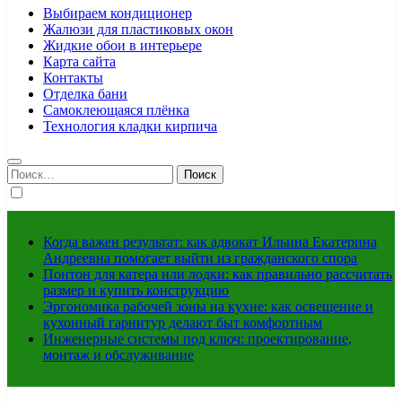
Выбираем кондиционер
Жалюзи для пластиковых окон
Жидкие обои в интерьере
Карта сайта
Контакты
Отделка бани
Самоклеющаяся плёнка
Технология кладки кирпича
Найти:
Когда важен результат: как адвокат Ильина Екатерина
Андреевна помогает выйти из гражданского спора
Понтон для катера или лодки: как правильно рассчитать
размер и купить конструкцию
Эргономика рабочей зоны на кухне: как освещение и
кухонный гарнитур делают быт комфортным
Инженерные системы под ключ: проектирование,
монтаж и обслуживание