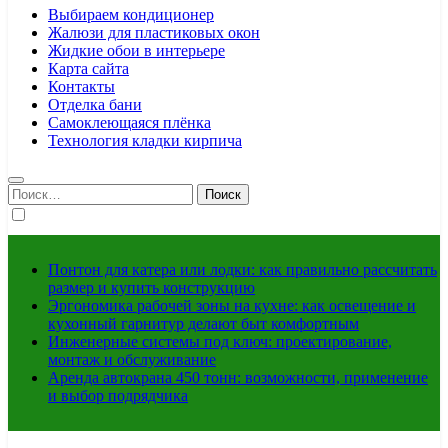
Выбираем кондиционер
Жалюзи для пластиковых окон
Жидкие обои в интерьере
Карта сайта
Контакты
Отделка бани
Самоклеющаяся плёнка
Технология кладки кирпича
Найти:
Понтон для катера или лодки: как правильно рассчитать
размер и купить конструкцию
Эргономика рабочей зоны на кухне: как освещение и
кухонный гарнитур делают быт комфортным
Инженерные системы под ключ: проектирование,
монтаж и обслуживание
Аренда автокрана 450 тонн: возможности, применение
и выбор подрядчика