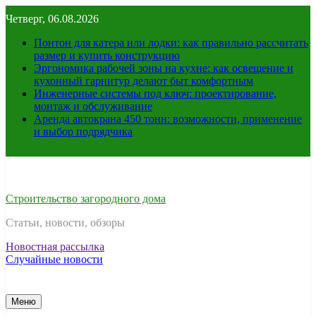
Перейти
Четверг, 06.08.2026
к
содержимому
Понтон для катера или лодки: как правильно рассчитать
размер и купить конструкцию
Эргономика рабочей зоны на кухне: как освещение и
кухонный гарнитур делают быт комфортным
Инженерные системы под ключ: проектирование,
монтаж и обслуживание
Аренда автокрана 450 тонн: возможности, применение
и выбор подрядчика
Строительство загородного дома
Статьи, новости, обзоры
Новостная рассылка
Случайные новости
Меню