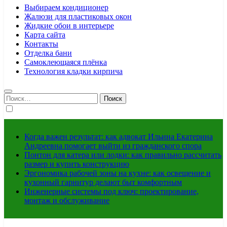
Выбираем кондиционер
Жалюзи для пластиковых окон
Жидкие обои в интерьере
Карта сайта
Контакты
Отделка бани
Самоклеющаяся плёнка
Технология кладки кирпича
Найти:
Когда важен результат: как адвокат Ильина Екатерина
Андреевна помогает выйти из гражданского спора
Понтон для катера или лодки: как правильно рассчитать
размер и купить конструкцию
Эргономика рабочей зоны на кухне: как освещение и
кухонный гарнитур делают быт комфортным
Инженерные системы под ключ: проектирование,
монтаж и обслуживание