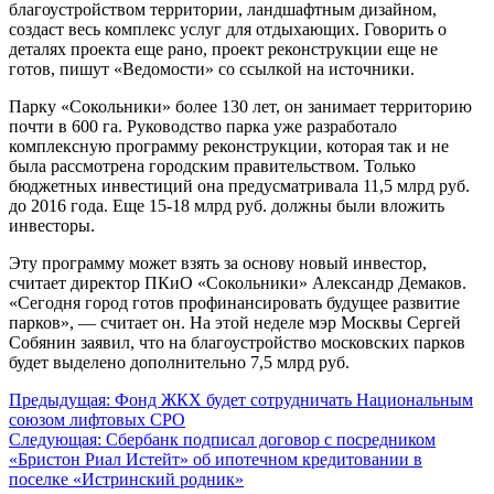
благоустройством территории, ландшафтным дизайном,
создаст весь комплекс услуг для отдыхающих. Говорить о
деталях проекта еще рано, проект реконструкции еще не
готов, пишут «Ведомости» со ссылкой на источники.
Парку «Сокольники» более 130 лет, он занимает территорию
почти в 600 га. Руководство парка уже разработало
комплексную программу реконструкции, которая так и не
была рассмотрена городским правительством. Только
бюджетных инвестиций она предусматривала 11,5 млрд руб.
до 2016 года. Еще 15-18 млрд руб. должны были вложить
инвесторы.
Эту программу может взять за основу новый инвестор,
считает директор ПКиО «Сокольники» Александр Демаков.
«Сегодня город готов профинансировать будущее развитие
парков», — считает он. На этой неделе мэр Москвы Сергей
Собянин заявил, что на благоустройство московских парков
будет выделено дополнительно 7,5 млрд руб.
Навигация
Предыдущая:
Фонд ЖКХ будет сотрудничать Национальным
союзом лифтовых СРО
по
Следующая:
Сбербанк подписал договор с посредником
записям
«Бристон Риал Истейт» об ипотечном кредитовании в
поселке «Истринский родник»