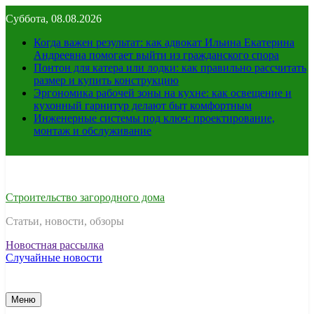
Перейти
Суббота, 08.08.2026
к
содержимому
Когда важен результат: как адвокат Ильина Екатерина
Андреевна помогает выйти из гражданского спора
Понтон для катера или лодки: как правильно рассчитать
размер и купить конструкцию
Эргономика рабочей зоны на кухне: как освещение и
кухонный гарнитур делают быт комфортным
Инженерные системы под ключ: проектирование,
монтаж и обслуживание
Строительство загородного дома
Статьи, новости, обзоры
Новостная рассылка
Случайные новости
Меню