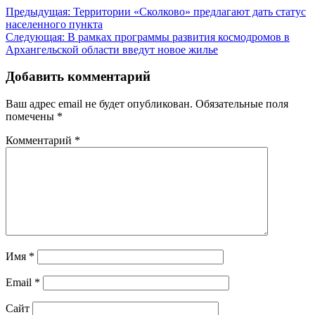
Навигация
Предыдущая:
Территории «Сколково» предлагают дать статус
населенного пункта
по
Следующая:
В рамках программы развития космодромов в
записям
Архангельской области введут новое жилье
Добавить комментарий
Ваш адрес email не будет опубликован.
Обязательные поля
помечены
*
Комментарий
*
Имя
*
Email
*
Сайт