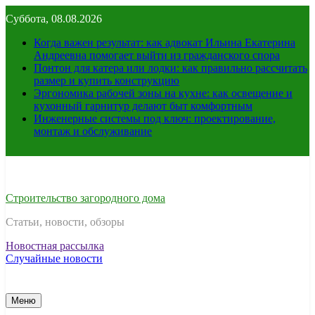
Перейти
Суббота, 08.08.2026
к
содержимому
Когда важен результат: как адвокат Ильина Екатерина
Андреевна помогает выйти из гражданского спора
Понтон для катера или лодки: как правильно рассчитать
размер и купить конструкцию
Эргономика рабочей зоны на кухне: как освещение и
кухонный гарнитур делают быт комфортным
Инженерные системы под ключ: проектирование,
монтаж и обслуживание
Строительство загородного дома
Статьи, новости, обзоры
Новостная рассылка
Случайные новости
Меню