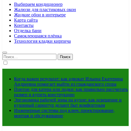
Выбираем кондиционер
Жалюзи для пластиковых окон
Жидкие обои в интерьере
Карта сайта
Контакты
Отделка бани
Самоклеющаяся плёнка
Технология кладки кирпича
Найти:
Когда важен результат: как адвокат Ильина Екатерина
Андреевна помогает выйти из гражданского спора
Понтон для катера или лодки: как правильно рассчитать
размер и купить конструкцию
Эргономика рабочей зоны на кухне: как освещение и
кухонный гарнитур делают быт комфортным
Инженерные системы под ключ: проектирование,
монтаж и обслуживание