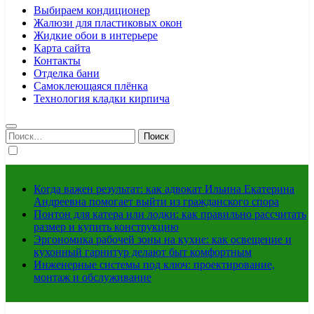
Выбираем кондиционер
Жалюзи для пластиковых окон
Жидкие обои в интерьере
Карта сайта
Контакты
Отделка бани
Самоклеющаяся плёнка
Технология кладки кирпича
Найти:
Когда важен результат: как адвокат Ильина Екатерина
Андреевна помогает выйти из гражданского спора
Понтон для катера или лодки: как правильно рассчитать
размер и купить конструкцию
Эргономика рабочей зоны на кухне: как освещение и
кухонный гарнитур делают быт комфортным
Инженерные системы под ключ: проектирование,
монтаж и обслуживание