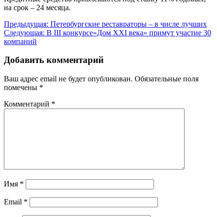
на срок – 24 месяца.
Навигация
Предыдущая:
Петербургские реставраторы – в числе лучших
Следующая:
В III конкурсе«Дом XXI века» примут участие 30
по
компаний
записям
Добавить комментарий
Ваш адрес email не будет опубликован.
Обязательные поля
помечены
*
Комментарий
*
Имя
*
Email
*