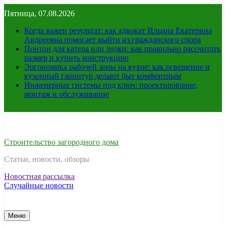
Перейти
Пятница, 07.08.2026
к
содержимому
Когда важен результат: как адвокат Ильина Екатерина
Андреевна помогает выйти из гражданского спора
Понтон для катера или лодки: как правильно рассчитать
размер и купить конструкцию
Эргономика рабочей зоны на кухне: как освещение и
кухонный гарнитур делают быт комфортным
Инженерные системы под ключ: проектирование,
монтаж и обслуживание
Строительство загородного дома
Статьи, новости, обзоры
Новостная рассылка
Случайные новости
Меню