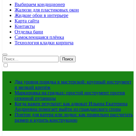
Выбираем кондиционер
Жалюзи для пластиковых окон
Жидкие обои в интерьере
Карта сайта
Контакты
Отделка бани
Самоклеющаяся плёнка
Технология кладки кирпича
Найти:
Два уровня порядка в мастерской: крупный инструмент
и мелкий крепёж
Маркировка на грядках: простой инструмент против
сезонной путаницы
Когда важен результат: как адвокат Ильина Екатерина
Андреевна помогает выйти из гражданского спора
Понтон для катера или лодки: как правильно рассчитать
размер и купить конструкцию