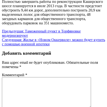
Полностью завершить работы по реконструкции Каширского
шоссе планируется в июле 2013 года. В частности предстоит
обустроить 9,44 км дорог, дополнительно построить 20,9 км
выделенных полос для общественного транспорта, 48
заездных карманов для общественного транспорта,
оборудовать парковок на 351 машиноместо.
Навигация
Предыдущая:
Таможенный пункт в Торфяновке
модернизируют
по
Следующая:
Жилье в «Новом Оккервиле» можно будет купить
записям
с помощью военной ипотеки
Добавить комментарий
Ваш адрес email не будет опубликован.
Обязательные поля
помечены
*
Комментарий
*