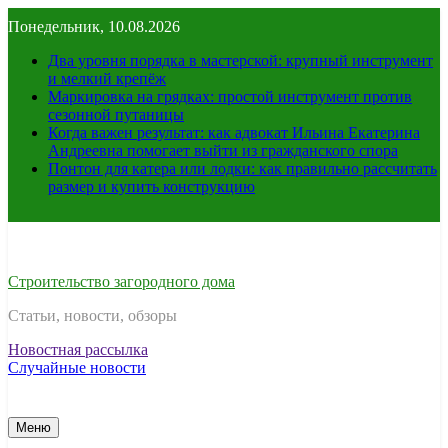
Перейти
Понедельник, 10.08.2026
к
содержимому
Два уровня порядка в мастерской: крупный инструмент
и мелкий крепёж
Маркировка на грядках: простой инструмент против
сезонной путаницы
Когда важен результат: как адвокат Ильина Екатерина
Андреевна помогает выйти из гражданского спора
Понтон для катера или лодки: как правильно рассчитать
размер и купить конструкцию
Строительство загородного дома
Статьи, новости, обзоры
Новостная рассылка
Случайные новости
Меню