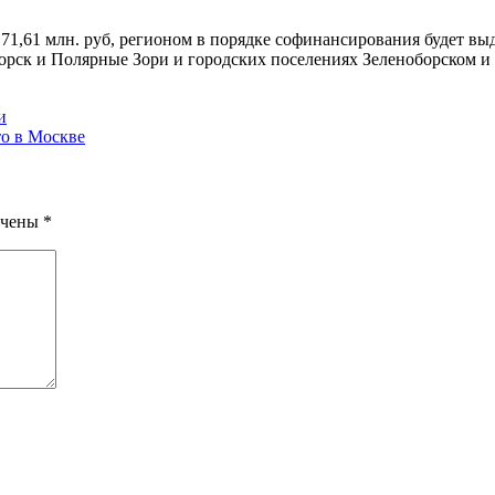
,61 млн. руб, регионом в порядке софинансирования будет выде
орск и Полярные Зори и городских поселениях Зеленоборском и
и
о в Москве
ечены
*