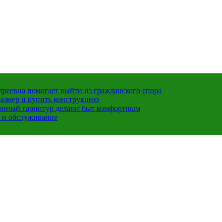
ндреевна помогает выйти из гражданского спора
размер и купить конструкцию
хонный гарнитур делают быт комфортным
 и обслуживание