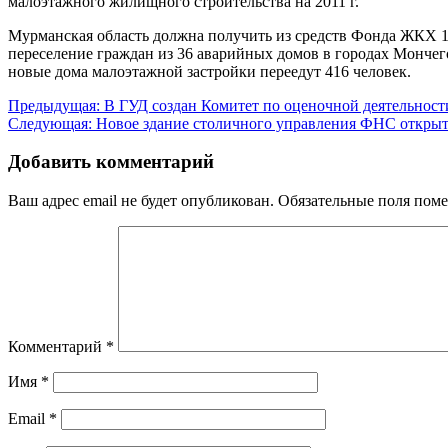
малоэтажного жилищного строительства на 2011 г.
Мурманская область должна получить из средств Фонда ЖКХ 171
переселение граждан из 36 аварийных домов в городах Мончег
новые дома малоэтажной застройки переедут 416 человек.
Навигация
Предыдущая:
В ГУД создан Комитет по оценочной деятельност
Следующая:
Новое здание столичного управления ФНС открыт
по
записям
Добавить комментарий
Ваш адрес email не будет опубликован.
Обязательные поля пом
Комментарий
*
Имя
*
Email
*