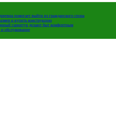
ндреевна помогает выйти из гражданского спора
размер и купить конструкцию
хонный гарнитур делают быт комфортным
 и обслуживание