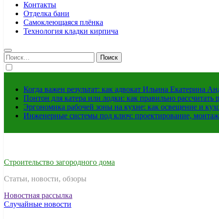
Контакты
Отделка бани
Самоклеющаяся плёнка
Технология кладки кирпича
Найти:
Когда важен результат: как адвокат Ильина Екатерина А
Понтон для катера или лодки: как правильно рассчитать 
Эргономика рабочей зоны на кухне: как освещение и ку
Инженерные системы под ключ: проектирование, монтаж
Строительство загородного дома
Статьи, новости, обзоры
Новостная рассылка
Случайные новости