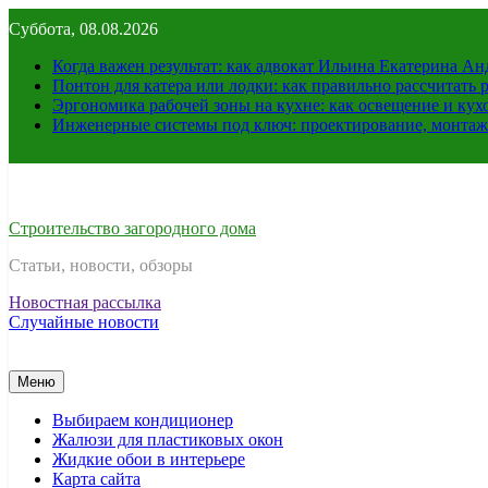
Перейти
Суббота, 08.08.2026
к
содержимому
Когда важен результат: как адвокат Ильина Екатерина А
Понтон для катера или лодки: как правильно рассчитать 
Эргономика рабочей зоны на кухне: как освещение и ку
Инженерные системы под ключ: проектирование, монтаж
Строительство загородного дома
Статьи, новости, обзоры
Новостная рассылка
Случайные новости
Меню
Выбираем кондиционер
Жалюзи для пластиковых окон
Жидкие обои в интерьере
Карта сайта