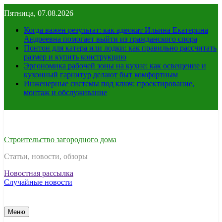
Перейти
Пятница, 07.08.2026
к
содержимому
Когда важен результат: как адвокат Ильина Екатерина
Андреевна помогает выйти из гражданского спора
Понтон для катера или лодки: как правильно рассчитать
размер и купить конструкцию
Эргономика рабочей зоны на кухне: как освещение и
кухонный гарнитур делают быт комфортным
Инженерные системы под ключ: проектирование,
монтаж и обслуживание
Строительство загородного дома
Статьи, новости, обзоры
Новостная рассылка
Случайные новости
Меню