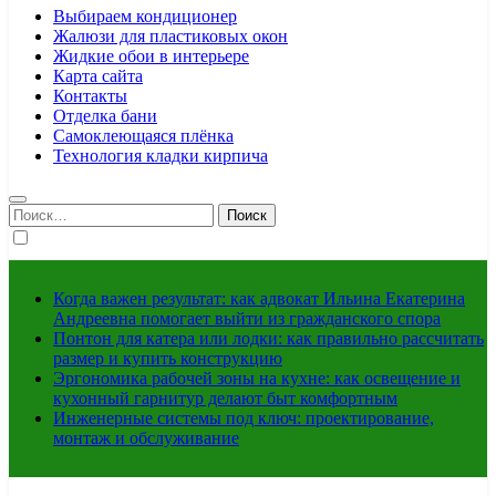
Выбираем кондиционер
Жалюзи для пластиковых окон
Жидкие обои в интерьере
Карта сайта
Контакты
Отделка бани
Самоклеющаяся плёнка
Технология кладки кирпича
Найти:
Когда важен результат: как адвокат Ильина Екатерина
Андреевна помогает выйти из гражданского спора
Понтон для катера или лодки: как правильно рассчитать
размер и купить конструкцию
Эргономика рабочей зоны на кухне: как освещение и
кухонный гарнитур делают быт комфортным
Инженерные системы под ключ: проектирование,
монтаж и обслуживание